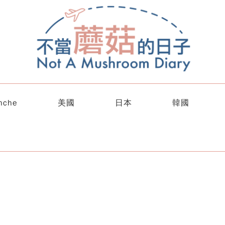
nche
美國
日本
韓國