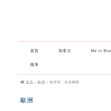
首頁
加拿大
Me in Bla
隨筆
首頁
/
歐洲
/ 匈牙利・布達佩斯
歐洲