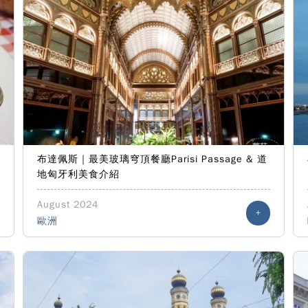
布達佩斯｜最美玻璃穹頂餐廳Parisi Passage & 道
地匈牙利美食介紹
August 2024
+
歐洲