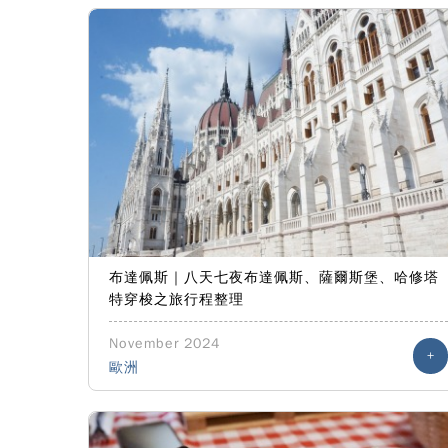
布達佩斯｜八天七夜布達佩斯、薩爾斯堡、哈修塔
特穿梭之旅行程整理
November 2024
+
歐洲