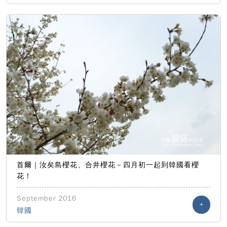
首爾｜汝矣島櫻花、合井櫻花－四月初一起到韓國看櫻
花！
September 2016
+
韓國