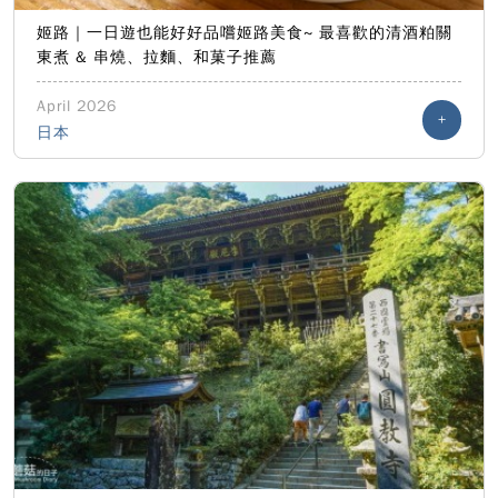
姬路｜一日遊也能好好品嚐姬路美食~ 最喜歡的清酒粕關
東煮 & 串燒、拉麵、和菓子推薦
April 2026
+
日本