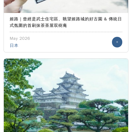
姬路｜曾經是武士住宅區、眺望姬路城的好古園 & 傳統日
式氛圍的首刷抹茶茶屋双樹庵
May 2026
+
日本