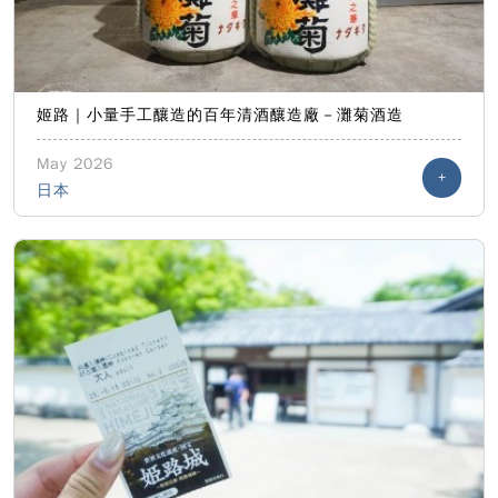
姬路｜小量手工釀造的百年清酒釀造廠－灘菊酒造
May 2026
+
日本