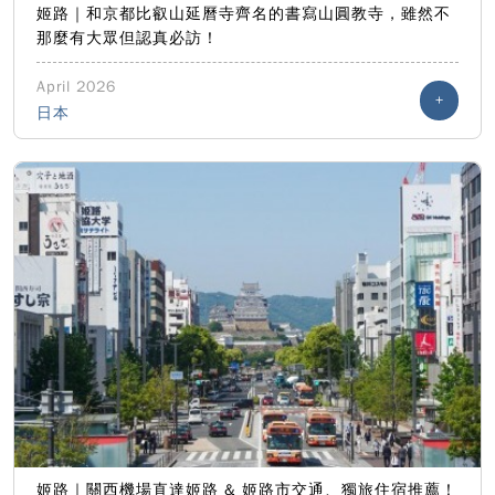
姬路｜和京都比叡山延曆寺齊名的書寫山圓教寺，雖然不
那麼有大眾但認真必訪！
April 2026
+
日本
姬路｜關西機場直達姬路 & 姬路市交通、獨旅住宿推薦！