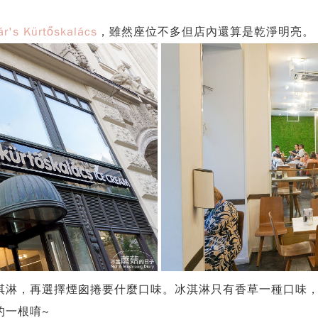
r's Kürtőskalács
，雖然座位不多但店內還算是乾淨明亮。
淇淋，再選擇煙囪捲要什麼口味。冰淇淋只有香草一種口味
的一根唷~