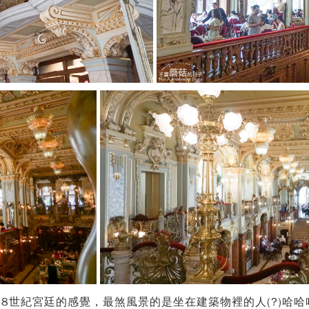
8世紀宮廷的感覺，最煞風景的是坐在建築物裡的人(?)哈