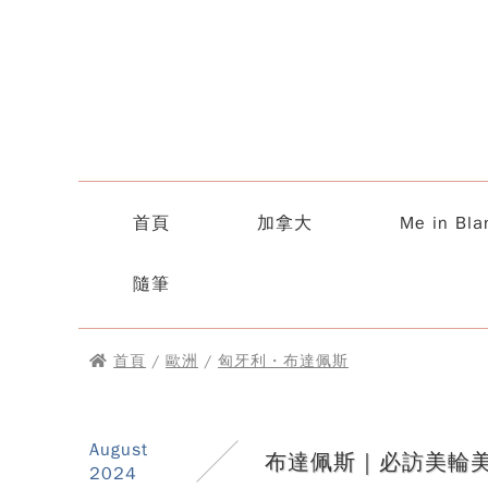
首頁
加拿大
Me in Bla
隨筆
首頁
/
歐洲
/
匈牙利・布達佩斯
August
布達佩斯｜必訪美輪
2024