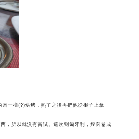
肉一樣(?)烘烤，熟了之後再把他從棍子上拿
東西，所以就沒有嘗試。這次到匈牙利，煙囪卷成