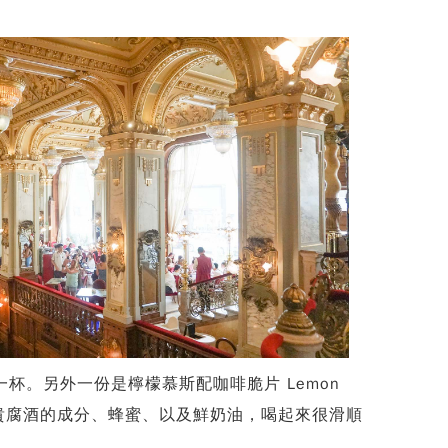
啡一杯。另外一份是檸檬慕斯配咖啡脆片 Lemon
貴腐酒的成分、蜂蜜、以及鮮奶油，喝起來很滑順