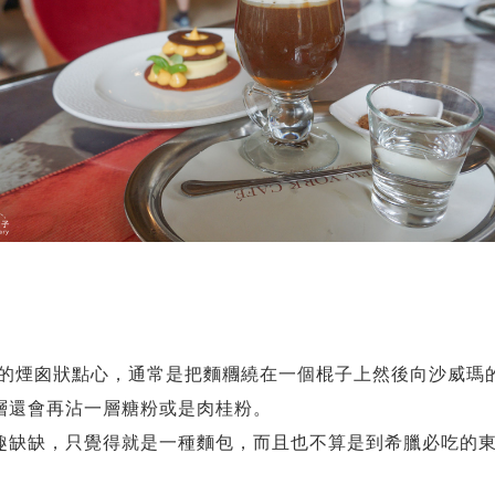
的煙囪狀點心，通常是把麵糰繞在一個棍子上然後向沙威瑪的
層還會再沾一層糖粉或是肉桂粉。
趣缺缺，只覺得就是一種麵包，而且也不算是到希臘必吃的