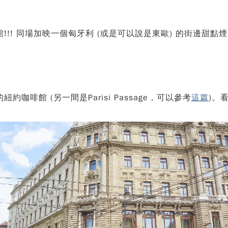
!! 同場加映一個匈牙利 (或是可以說是東歐) 的街邊甜點煙
啡館 (另一間是Parisi Passage，可以參考
這篇
)。