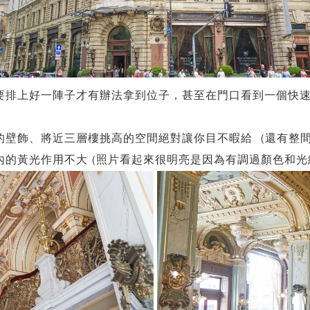
要排上好一陣子才有辦法拿到位子，甚至在門口看到一個快
壁飾、將近三層樓挑高的空間絕對讓你目不暇給 (還有整
的黃光作用不大 (照片看起來很明亮是因為有調過顏色和光