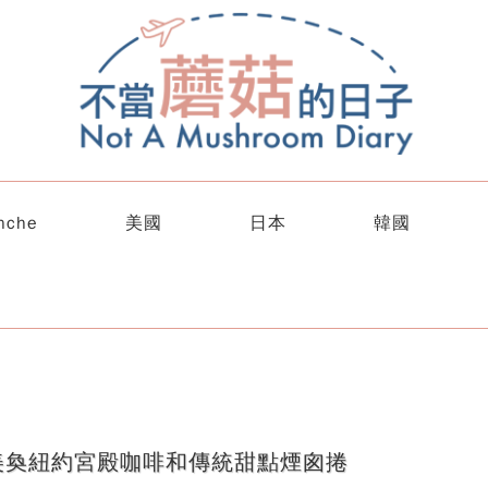
nche
美國
日本
韓國
美奐紐約宮殿咖啡和傳統甜點煙囪捲