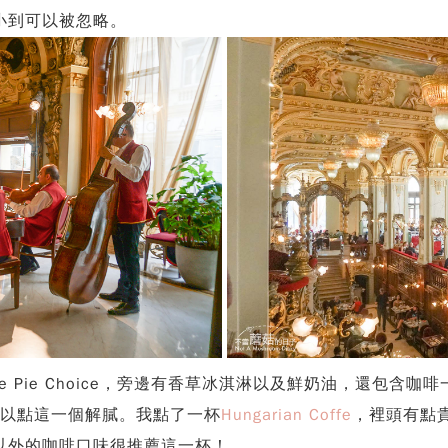
小到可以被忽略。
 Pie Choice，旁邊有香草冰淇淋以及鮮奶油，還包含咖
吃太甜的可以點這一個解膩。我點了一杯
Hungarian Coffe
，裡頭有點
以外的咖啡口味很推薦這一杯！