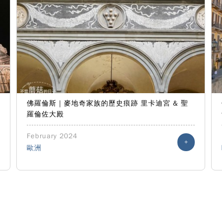
佛羅倫斯｜麥地奇家族的歷史痕跡 里卡迪宮 & 聖
羅倫佐大殿
February 2024
+
歐洲