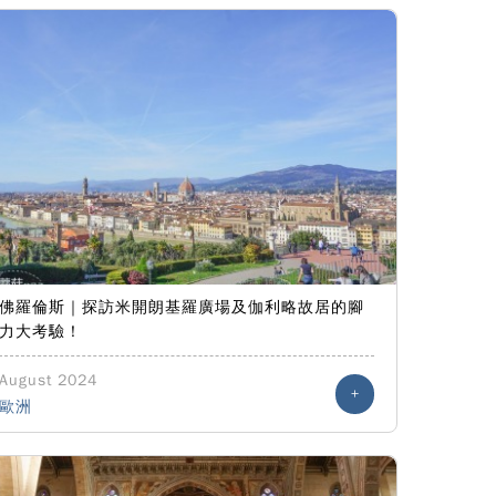
佛羅倫斯｜探訪米開朗基羅廣場及伽利略故居的腳
力大考驗！
August 2024
+
歐洲