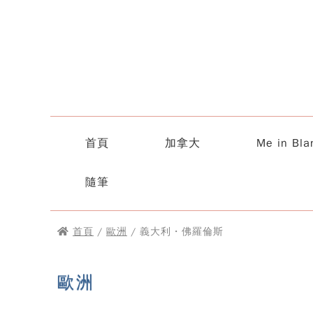
首頁
加拿大
Me in Bla
隨筆
首頁
/
歐洲
/ 義大利・佛羅倫斯
歐洲