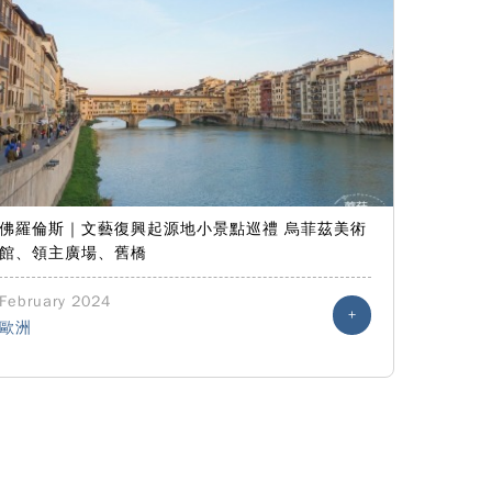
佛羅倫斯｜文藝復興起源地小景點巡禮 烏菲茲美術
館、領主廣場、舊橋
February 2024
+
歐洲