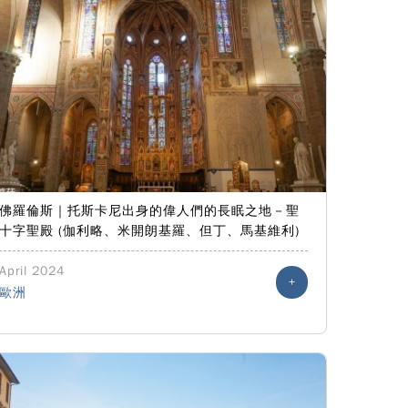
佛羅倫斯｜托斯卡尼出身的偉人們的長眠之地－聖
十字聖殿 (伽利略、米開朗基羅、但丁、馬基維利)
April 2024
+
歐洲