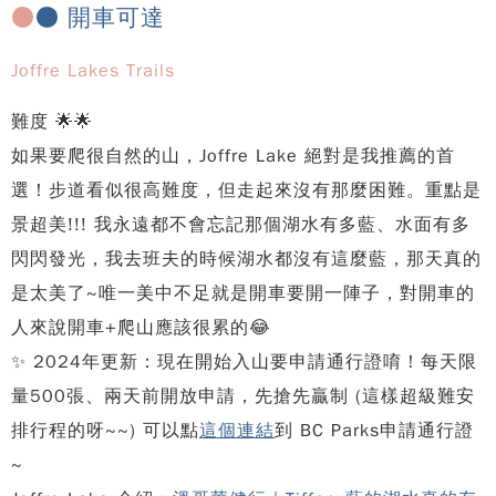
●
● 開車可達
Joffre Lakes Trails
難度 🌟🌟
如果要爬很自然的山，Joffre Lake 絕對是我推薦的首
選！步道看似很高難度，但走起來沒有那麼困難。重點是
景超美!!! 我永遠都不會忘記那個湖水有多藍、水面有多
閃閃發光，我去班夫的時候湖水都沒有這麼藍，那天真的
是太美了~唯一美中不足就是開車要開一陣子，對開車的
人來說開車+爬山應該很累的😂
✨ 2024年更新：現在開始入山要申請通行證唷！每天限
量500張、兩天前開放申請，先搶先贏制 (這樣超級難安
排行程的呀~~) 可以點
這個連結
到 BC Parks申請通行證
~