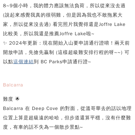
8~9個小時，我的體力應該無法負荷，所以從來沒去過
(說起來感覺我真的很弱雞，但是因為我也不敢拖累大
家，所以從來沒去過) 看完照片我覺得還是Joffre Lake
比較美，所以我還是推薦Joffre Lake啦~
✨ 2024年更新：現在開始入山要申請通行證唷！兩天前
開放申請，先搶先贏制 (這樣超級難安排行程的呀~~) 可
以點
這個連結
到 BC Parks申請通行證~
Balcarra
難度 🌟
Balcarra 在 Deep Cove 的對面，從溫哥華去的話以地理
位置上算是超級遠的哈哈，但步道還算平穩，沒有什麼難
度，有車的話不失為一個散步景點~