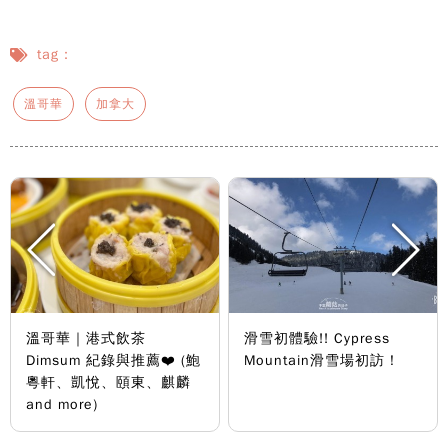
tag：
溫哥華
加拿大
溫哥華｜港式飲茶
滑雪初體驗!! Cypress
Dimsum 紀錄與推薦❤️ (鮑
Mountain滑雪場初訪！
粵軒、凱悅、頤東、麒麟
and more)