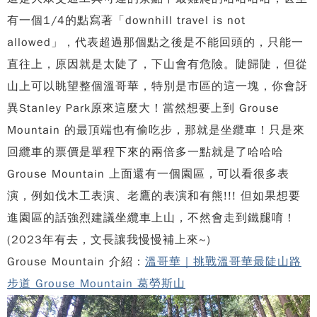
有一個1/4的點寫著「downhill travel is not
allowed」，代表超過那個點之後是不能回頭的，只能一
直往上，原因就是太陡了，下山會有危險。陡歸陡，但從
山上可以眺望整個溫哥華，特別是市區的這一塊，你會訝
異Stanley Park原來這麼大！當然想要上到 Grouse
Mountain 的最頂端也有偷吃步，那就是坐纜車！只是來
回纜車的票價是單程下來的兩倍多一點就是了哈哈哈
Grouse Mountain 上面還有一個園區，可以看很多表
演，例如伐木工表演、老鷹的表演和有熊!!! 但如果想要
進園區的話強烈建議坐纜車上山，不然會走到鐵腿唷！
(2023年有去，文長讓我慢慢補上來~)
Grouse Mountain 介紹：
溫哥華｜挑戰溫哥華最陡山路
步道 Grouse Mountain 葛勞斯山