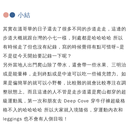
●
● 小結
其實在溫哥華的日子還去了很多不同的步道走走，這邊的
步道大概就跟台灣的小七一樣，到處都是哈哈哈哈 所以
有時候走了但也沒有紀錄，寫的時候覺得有點可惜呀~是
不是從今天開始要記錄一下呢？
另外當地人出門爬山除了帶水，還會帶一些水果、三明治
或是能量棒，走到終點或是中途可以吃一些補充體力。如
果是偏簡單的就可以小野餐，比較難的就會比較專注在調
整狀態上。而且這邊的人不管是走步道還是爬山都穿的超
級運動風，第一次和朋友去 Deep Cove 穿牛仔褲超級格
格不入的哈哈哈哈 所以大家就入境隨俗，穿運動內衣和
leggings 也不會有人側目啦！