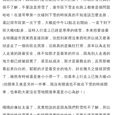
很不了解，不要說是滑雪了，連市區下雪走在路上都會是個問題
哈哈！在溫哥華第一次碰到下雪的時候真的不知道該怎麼走路，
還記得市區第一次下雪，大概從中午12點左右開始，一直下到下
班大概6點多，這時人行道上已經是厚厚的積雪，本來想要放棄
去韓國超市買東西直接回家，但想到家裡沒東西吃所以就又硬著
頭皮走了一個街區去買菜，沿路真的是瘋狂打滑，原本以為走別
人走過的路最安全，殊不知那才是最笨的作法，因為別人走過的
地方都已經被踩實了、甚至結成冰，那才是最難走的，反而那種
看起來白白的、鬆鬆的才是最安全的地方。好在幾天之後就習慣
了，雖然有時候還是會小小滑一下，但基本上行走上已無大礙xD
(但開車又會是另外一件事，我沒有開過也不敢在下雪的時候開
車，也奉勸大家沒在雪地開過車還是小心為妙！)
哦哦好像扯太遠了，其實想說的是因為我們對雪性不了解，所以