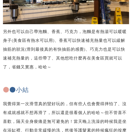
另外也可以自己帶泡麵、香蕉、巧克力，泡麵是有熱湯可以暖暖
身子(美食區有熱水可以用)、香蕉可以快速補充熱量也可以緩解
抽筋的狀況(滑到最後真的有快抽筋的感覺)、巧克力也是可以快
速補充熱量的，這些帶了、其他想吃什麼再在美食區買就可以
了，省錢又實惠，哈哈～
●
●小結
我覺得第一次滑雪真的蠻好玩的，但有些人也會覺得摔怕了、沒
有成就感就不想再滑了，所以還是很看個人的哈哈～但不管喜不
喜歡，隔天全身痠痛是無可避免的！當天晚上洗澡的時候我是坐
在浴缸裡、行動非常緩慢的洗，然後等護髮素的時候瘋狂的按摩