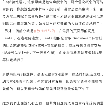
午5點後進場)，這個票錢是包含坐纜車的，對滑雪沒概念的可能
會跟我一樣想說坐纜車幹嘛？想想看，滑雪是從高處滑下來，那
要怎麼上去呢？當然就是坐纜車啦～所以這個票就是讓你可以進
到園區內搭纜車的票，如果是自己有裝備的人買這個票就行了～
另外一個部分就是
有沒有租裝備
，在選擇的頁面用的詞是
Rental。在這裡要注意，Rental指的是雪板(Snowboard)+雪鞋
的組合或是雙板(Ski)+雪鞋+雪仗的組合，並沒有包含滑雪衣褲
(現場可以另外借，下一段會介紹)，而要滑雪板還是雙板到現場
再決定就行了～
所以時段有3種選擇、是否租借有2種選擇，經過排列組合之後，
總共有6種票可以選，但其實只有五種，因為夜間票是不能租借
裝備的，所以要租借裝備的話就只能選整天或是下午了～
雖然我們上面說只有五種，但其實點進買票頁面會有落落長的選