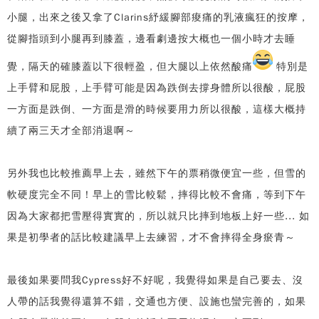
小腿，出來之後又拿了Clarins紓緩腳部痠痛的乳液瘋狂的按摩，
從腳指頭到小腿再到膝蓋，邊看劇邊按大概也一個小時才去睡
覺，隔天的確膝蓋以下很輕盈，但大腿以上依然酸痛
特別是
上手臂和屁股，上手臂可能是因為跌倒去撐身體所以很酸，屁股
一方面是跌倒、一方面是滑的時候要用力所以很酸，這樣大概持
續了兩三天才全部消退啊～
另外我也比較推薦早上去，雖然下午的票稍微便宜一些，但雪的
軟硬度完全不同！早上的雪比較鬆，摔得比較不會痛，等到下午
因為大家都把雪壓得實實的，所以就只比摔到地板上好一些... 如
果是初學者的話比較建議早上去練習，才不會摔得全身瘀青～
最後如果要問我Cypress好不好呢，我覺得如果是自己要去、沒
人帶的話我覺得還算不錯，交通也方便、設施也蠻完善的，如果