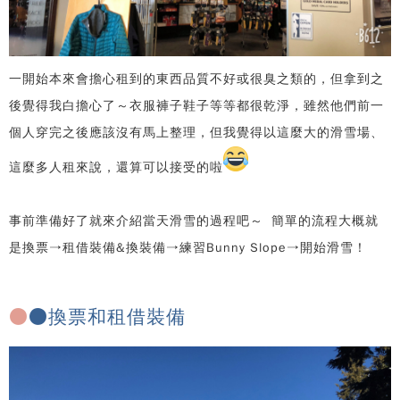
一開始本來會擔心租到的東西品質不好或很臭之類的，但拿到之
後覺得我白擔心了～衣服褲子鞋子等等都很乾淨，雖然他們前一
個人穿完之後應該沒有馬上整理，但我覺得以這麼大的滑雪場、
這麼多人租來說，還算可以接受的啦
事前準備好了就來介紹當天滑雪的過程吧～ 簡單的流程大概就
是換票→租借裝備&換裝備→練習Bunny Slope→開始滑雪！
●
●換票和租借裝備