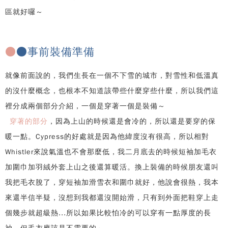
區就好囉～
●
●事前裝備準備
就像前面說的，我們生長在一個不下雪的城市，對雪性和低溫真
的沒什麼概念，也根本不知道該帶些什麼穿些什麼，所以我們這
裡分成兩個部分介紹，一個是穿著一個是裝備～
穿著的部分
，因為上山的時候還是會冷的，所以還是要穿的保
暖一點。Cypress的好處就是因為他緯度沒有很高，所以相對
Whistler來說氣溫也不會那麼低，我二月底去的時候短袖加毛衣
加圍巾加羽絨外套上山之後還算暖活。換上裝備的時候朋友還叫
我把毛衣脫了，穿短袖加滑雪衣和圍巾就好，他說會很熱，我本
來還半信半疑，沒想到我都還沒開始滑，只有到外面把鞋穿上走
個幾步就超級熱...所以如果比較怕冷的可以穿有一點厚度的長