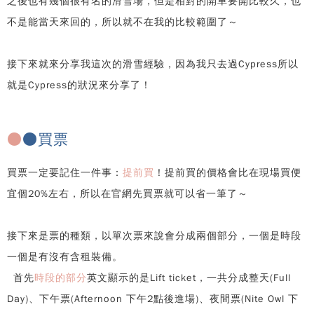
之後也有幾個很有名的滑雪場，但是相對的開車要開比較久，也
不是能當天來回的，所以就不在我的比較範圍了～
接下來就來分享我這次的滑雪經驗，因為我只去過Cypress所以
就是Cypress的狀況來分享了！
●
●買票
買票一定要記住一件事：
提前買
！提前買的價格會比在現場買便
宜個20%左右，所以在官網先買票就可以省一筆了～
接下來是票的種類，以單次票來說會分成兩個部分，一個是時段
一個是有沒有含租裝備。
首先
時段的部分
英文顯示的是Lift ticket，一共分成整天(Full
Day)、下午票(Afternoon 下午2點後進場)、夜間票(Nite Owl 下