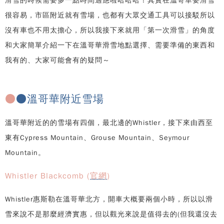
滑雪的時候需要多一點時間適應啦哈哈哈！其實在溫哥華要滑雪
很容易，市區附近就有雪場，也都有大眾交通工具可以接駁所以
沒有車也不用太擔心，所以我接下來就用「第一次滑雪」的角度
和大家簡單介紹一下在溫哥華滑雪地點選擇、需要準備的東西和
我有的、大家可能會有的疑問～
●
●溫哥華附近雪場
溫哥華附近的的雪場有四個，最北邊的Whistler，接下來由西至
東有Cypress Mountain、Grouse Mountain、Seymour
Mountain。
Whistler Blackcomb
(
官網
)
Whistler惠斯勒在溫哥華北方，開車大概要兩個小時，所以以滑
雪來說不是那麼經濟實惠，但以觀光來說是值得去的(但我還沒去