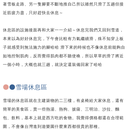
著雪板走路、另一隻腳要不斷地推自己所以雖然只滑了五趟但接
近筋疲力盡，只好趕快去休息～
休息區的設施後面再和大家一一介紹～休息完我們又回到雪道，
本來以為好好休息完，下午會比較有力氣繼續滑，殊不知穿上板
子就感受到無法施力的腳哈哈 滑下來的時候也不像休息前能夠自
如地控制肌肉，反而覺得肌肉都不聽使喚，所以草草的滑了將近
一個小時，大概也就三趟，就決定還裝備回家了哈哈
●
●雪場休息區
雪場的休息區就在主建築物的二三樓，有桌椅給大家休息，還有
簡單的美食區，賣一些熱湯、熱狗、披薩、三明治、沙拉、麵
包、飲料，基本上就是西方吃的食物。我覺得價格都還在合理範
圍，不會像台灣進到遊樂園什麼東西都很貴的那種。