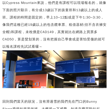
以Cypress Mountain來說，他們是有課程可以現場報名的，就像
下面的照片顯示，有分成13歲以下的孩童班和13歲以上的成人
班。課程的時間是固定的，早上10~12點或是下午1:30~3:30，
像我們這種已經19歲以上的包含纜車票、租借器材(但不含衣褲安
全帽)和課程，未稅價是CAD149，其實就比在網路上買票多
CAD50，算是蠻划算的，沒有把握自己學會或是害怕受傷的就可
以報名課程先試試看囉～
回到我們當天的狀況，沒有滑過雪的我們先在門口的Bunny
Slope滑很短很平的坡，大概抓一下感覺，知道怎麼穿鞋站起