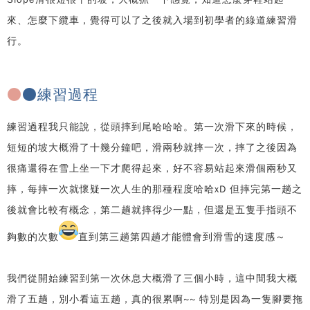
來、怎麼下纜車，覺得可以了之後就入場到初學者的綠道練習滑
行。
●
●練習過程
練習過程我只能說，從頭摔到尾哈哈哈。第一次滑下來的時候，
短短的坡大概滑了十幾分鐘吧，滑兩秒就摔一次，摔了之後因為
很痛還得在雪上坐一下才爬得起來，好不容易站起來滑個兩秒又
摔，每摔一次就懷疑一次人生的那種程度哈哈xD 但摔完第一趟之
後就會比較有概念，第二趟就摔得少一點，但還是五隻手指頭不
夠數的次數
直到第三趟第四趟才能體會到滑雪的速度感～
我們從開始練習到第一次休息大概滑了三個小時，這中間我大概
滑了五趟，別小看這五趟，真的很累啊~~ 特別是因為一隻腳要拖