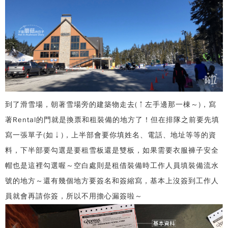
到了滑雪場，朝著雪場旁的建築物走去(↑左手邊那一棟～)，寫
著Rental的門就是換票和租裝備的地方了！但在排隊之前要先填
寫一張單子(如↓)，上半部會要你填姓名、電話、地址等等的資
料，下半部要勾選是要租雪板還是雙板，如果需要衣服褲子安全
帽也是這裡勾選喔～空白處則是租借裝備時工作人員填裝備流水
號的地方～還有幾個地方要簽名和簽縮寫，基本上沒簽到工作人
員就會再請你簽，所以不用擔心漏簽啦～