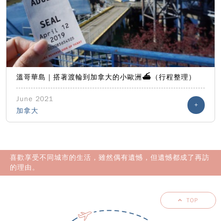
溫哥華島｜搭著渡輪到加拿大的小歐洲⛴️（行程整理）
June 2021
+
加拿大
喜歡享受不同城市的生活，雖然偶有遺憾，但遺憾都成了再訪
的理由。
TOP