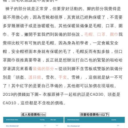
袖，但毛衣應該是不需要的～
褲子的部分就是正常穿，但要穿好活動的。腳的部分我覺得是
最不用擔心的，因為雪靴都很厚，其實就已經夠保暖了，不需要
多穿幾層襪子或是放暖暖包。其他保暖裝備像是毛帽、口罩、圍
巾、手套，撇開手套我們到裝備的部份說，
毛帽、口罩、圍巾
我
覺得比較可有可無的是毛帽。因為身為初學者，一定會戴安全
帽，安全帽裡面本身就有保暖的毛了，毛帽反而有點多餘，但口
罩圍巾很推薦要帶著，反正就是想辦法打自己包的緊緊的啦哈哈
穿著講完來看看
裝備的部分
～從頭到腳不含雪板或雙版的裝備分
別是「頭盔、
護目鏡
、雪衣、
手套
、雪褲」，這個就是缺一不可
了！其中紅字的是要自己準備的，其他都可以加價在現場租。
2019的價錢如下圖~ 衣服跟褲子一起租的話是CAD30、頭盔是
CAD10，這些都是不含稅的價格。