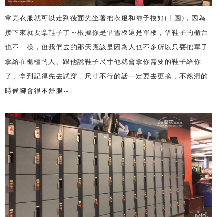
拿完衣服就可以走到後面先坐著把衣服和褲子換好(↑圖)，因為
接下來就要拿鞋子了～根據你是借雪板還是單板，借鞋子的櫃台
也不一樣，但我們去的那天應該是因為人也不多所以只要把單子
拿給在櫃檯的人、跟他說鞋子尺寸他就會拿你需要的鞋子給你
了。拿到記得先去試穿，尺寸不行的話一定要去更換，不然滑的
時候腳會很不舒服～