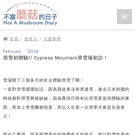
首頁
/
加拿大
/
大溫哥華
February
2019
滑雪初體驗!! Cypress Mountain滑雪場初訪！
雪場開了三個多月終於去體驗滑雪了啊！
一直對滑雪躍躍欲試，因為我從來沒有滑過雪，連去日本韓國的
時候都對滑雪興致缺缺，因為覺得日韓有比滑雪更值得體驗的東
西，再加上滑雪團都很貴，所以人生第一次滑學才會是在加拿
大！
我自己覺得，因為我們是在副熱帶長大的孩子，所以對雪性真的