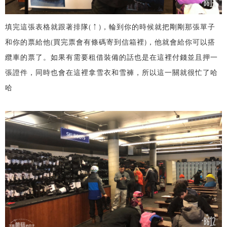
填完這張表格就跟著排隊(↑)，輪到你的時候就把剛剛那張單子
和你的票給他(買完票會有條碼寄到信箱裡)，他就會給你可以搭
纜車的票了。如果有需要租借裝備的話也是在這裡付錢並且押一
張證件，同時也會在這裡拿雪衣和雪褲，所以這一關就很忙了哈
哈