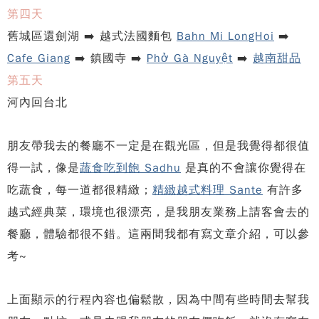
第四天
舊城區還劍湖 ➡️ 越式法國麵包
Bahn Mi LongHoi
➡️
Cafe Giang
➡️ 鎮國寺 ➡️
Phở Gà Nguyệt
➡️
越南甜品
第五天
河內回台北
朋友帶我去的餐廳不一定是在觀光區，但是我覺得都很值
得一試，像是
蔬食吃到飽 Sadhu
是真的不會讓你覺得在
吃蔬食，每一道都很精緻；
精緻越式料理 Sante
有許多
越式經典菜，環境也很漂亮，是我朋友業務上請客會去的
餐廳，體驗都很不錯。這兩間我都有寫文章介紹，可以參
考~
上面顯示的行程內容也偏鬆散，因為中間有些時間去幫我