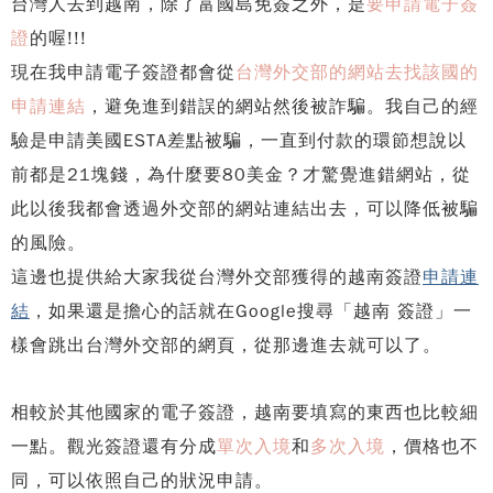
台灣人去到越南，除了富國島免簽之外，是
要申請電子簽
證
的喔!!!
現在我申請電子簽證都會從
台灣外交部的網站去找該國的
申請連結
，避免進到錯誤的網站然後被詐騙。我自己的經
驗是申請美國ESTA差點被騙，一直到付款的環節想說以
前都是21塊錢，為什麼要80美金？才驚覺進錯網站，從
此以後我都會透過外交部的網站連結出去，可以降低被騙
的風險。
這邊也提供給大家我從台灣外交部獲得的越南簽證
申請連
結
，如果還是擔心的話就在Google搜尋「越南 簽證」一
樣會跳出台灣外交部的網頁，從那邊進去就可以了。
相較於其他國家的電子簽證，越南要填寫的東西也比較細
一點。觀光簽證還有分成
單次入境
和
多次入境
，價格也不
同，可以依照自己的狀況申請。