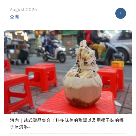
August 2025
+
亞洲
河內｜越式甜品集合！料多味美的甜湯以及用椰子裝的椰
子冰淇淋~