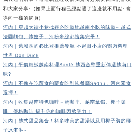
和大家分享~ (如果上面行程已經點過了這邊就不用點~會
導向一樣的網頁)
河內｜穿越大街小巷找尋必吃道地越南小吃的味道~ 越式
法國麵包、炸餃子、河粉米線都搜集完畢！
河內｜舊城區的必比登推薦餐廳 不起眼小店的鴨肉料理
世界 Don Duck
河內｜平價精緻越南料理Santé 越西合璧重新傳遞越南口
味?
河內｜不像在吃蔬食的蔬食吃到飽餐廳Sadhu，河內素食
選擇！
河內｜收集越南特色咖啡－蛋咖啡、越南拿鐵、椰子咖
啡、優格咖啡 提升你的咖啡因承受力！
河內｜越式甜品集合！料多味美的甜湯以及用椰子裝的椰
子冰淇淋~