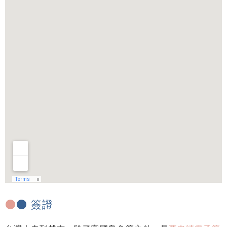
●
● 簽證