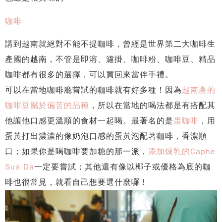
咖啡
講到越南就絕對不能不提咖啡，曾經是世界第二大咖啡生
產國的越南，不管是即溶、濾掛、咖啡粉、咖啡豆、精品
咖啡都有很多的選擇，可以買回來當伴手禮。
可以在當地咖啡廳嘗試的咖啡就有好多種！因為
越南產的
咖啡豆屬於偏苦的品種
，所以在當地的喝法都是有搭配其
他讓他口感更溫順的食材一起喝。最著名的是
蛋咖啡
，用
蛋黃打出濃濃的像奶泡口感的蛋黃泡配著咖啡，香濃順
口；如果你是喝咖啡要加糖的那一派，
添加煉乳的Caphe
Sua Da
一定要嘗試；其他還有像以椰子或優格為底的咖
啡也很常見，就看自己想要選什麼囉！