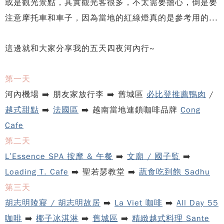
或是觀光景點，其實觀光客很多，不太需要擔心，倒是要
注意摩托車和車子，因為當地的紅綠燈真的是參考用的...
這邊就和大家分享我的五天四夜河內行~
第一天
河內機場 ➡️ 朋友家放行李 ➡️ 舊城區
必比登推薦鴨肉
/
越式甜點
➡️
法國區
➡️ 越南當地連鎖咖啡品牌
Cong
Cafe
第二天
L’Essence SPA 按摩 & 午餐
➡️
文廟 / 國子監
➡️
Loading T. Cafe
➡️ 聖若瑟教堂 ➡️
蔬食吃到飽 Sadhu
第三天
胡志明陵寢 / 胡志明故居
➡️
La Viet 咖啡
➡️
All Day 55
咖啡
➡️
椰子冰淇淋
➡️
舊城區
➡️
精緻越式料理 Sante