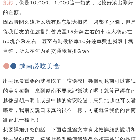
紙鈔
，像是10,000、1,000這一類的，比較好湊出剛好
的金額。
因為時間久遠所以我有點忘記大概搭一趟都多少錢，但是
從我朋友的住處搭到舊城區15分鐘左右的車程大概都在
50塊台幣左右，甚至有時候搭車10分鐘車費也就幾十塊
台幣，所以在河內的交通我首推Grab！
●
● 越南必吃美食
出去玩最重要的就是吃了！這邊整理幾個到越南可以嘗試
的美食種類，來到越南不要忘記嘗試了喔！就算已經在南
越像是胡志明市或是中越的會安吃過，來到北越也可以嚐
嚐看，我朋友說口味真的很不一樣，可能就像我們的台南
跟台北一樣吧！
想要詳細介紹的話，下面這幾篇文章有比較詳細的說明和
我去過的店家，這邊就整理幾個我覺得必須要嘗試的品項