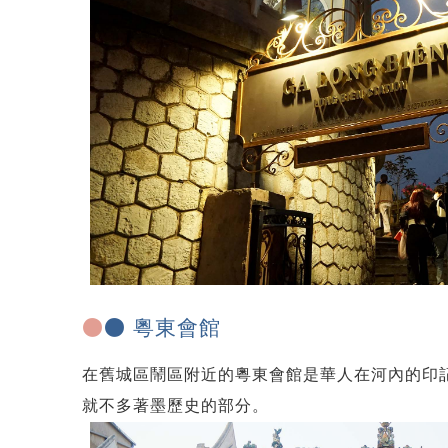
●
● 粵東會館
在舊城區鬧區附近的粵東會館是華人在河內的印
就不多著墨歷史的部分。