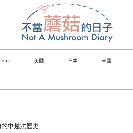
nche
美國
日本
韓國
內的中越法歷史