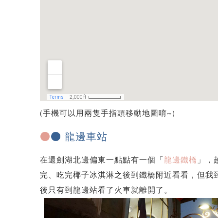
(手機可以用兩隻手指頭移動地圖唷~)
●
● 龍邊車站
在還劍湖北邊偏東一點點有一個「
龍邊鐵橋
」，
完、吃完椰子冰淇淋之後到鐵橋附近看看，但我
後只有到龍邊站看了火車就離開了。