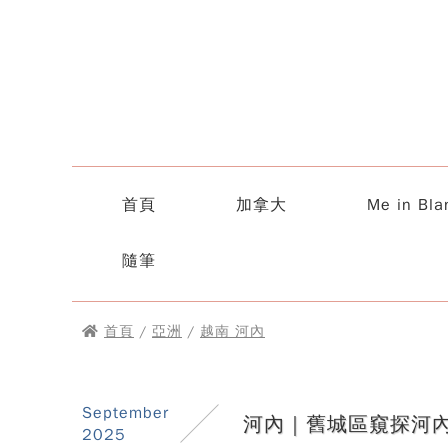
首頁
加拿大
Me in Bla
隨筆
首頁
/
亞洲
/
越南 河內
September
河內｜舊城區窺探河
2025