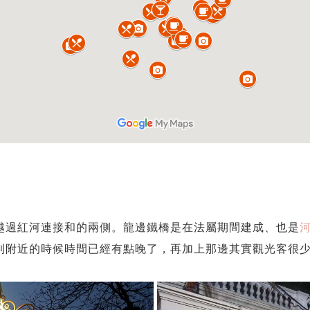
越過紅河連接和的兩側。龍邊鐵橋是在法屬期間建成、也是
到附近的時候時間已經有點晚了，再加上那邊其實觀光客很