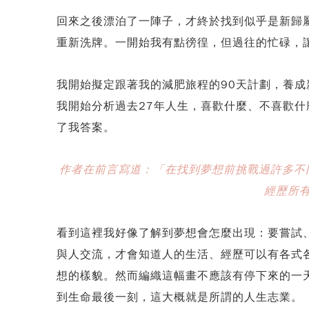
回來之後漂泊了一陣子，才終於找到似乎是新歸
重新洗牌。一開始我有點徬徨，但過往的忙碌，
我開始擬定跟著我的減肥旅程的90天計劃，養
我開始分析過去27年人生，喜歡什麼、不喜歡
了我答案。
作者在前言寫道：「在找到夢想前挑戰過許多不
經歷所
看到這裡我好像了解到夢想會怎麼出現：要嘗試
與人交流，才會知道人的生活、經歷可以有各式
想的樣貌。然而編織這幅畫不應該有停下來的一
到生命最後一刻，這大概就是所謂的人生志業。