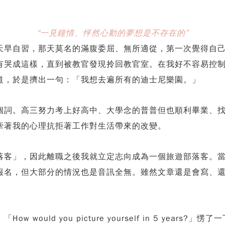
“一見鐘情、怦然心動的夢想是不存在的”
天早自習，那天莫名的滿腹委屈、無所適從，第一次覺得自
有哭成這樣，直到被教官發現拎回教官室。在我好不容易控
道，於是擠出一句：「我想去遍所有的迪士尼樂園。」
個詞。高三努力考上好高中、大學念的普普但也順利畢業、
牽著我的心理抗拒著工作對生活帶來的改變。
」，因此離職之後我就立定志向成為一個旅遊部落客。當時 KK
名，但大部分的情況也是音訊全無。雖然文章還是會寫、還嘗
ould you picture yourself in 5 yea