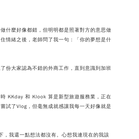
己做什麼好像都錯，但明明都是照著對方的意思做
制住情緒之後，老師問了我一句：「你的夢想是什
找了份大家認為不錯的外商工作，直到意識到加班
day 和 Klook 算是新型旅遊服務業，正在
試了Vlog，但毫無成就感讓我每一天好像就是
rs?」愣了一下，我還一點想法都沒有。心想我連現在的我該