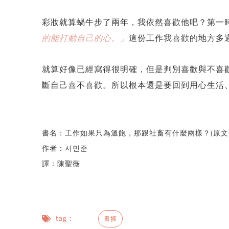
彩妝就算蝸牛步了兩年，我依然喜歡他吧？第一
的能打動自己的心。」
這份工作我喜歡的地方多
就算好像已經寫得很明確，但是判別喜歡與不喜
斷自己喜不喜歡。所以根本還是要回到用心生活
書名：
工作如果只為溫飽，那跟社畜有什麼兩樣？(原文書名：
作者：
서민준
譯：
陳聖薇
tag：
書摘