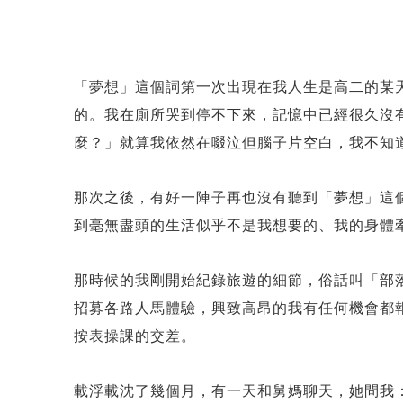
「夢想」這個詞第一次出現在我人生是高二的某
的。我在廁所哭到停不下來，記憶中已經很久沒
麼？」就算我依然在啜泣但腦子片空白，我不知
那次之後，有好一陣子再也沒有聽到「夢想」這
到毫無盡頭的生活似乎不是我想要的、我的身體
那時候的我剛開始紀錄旅遊的細節，俗話叫「部落客
招募各路人馬體驗，興致高昂的我有任何機會都報
按表操課的交差。
載浮載沈了幾個月，有一天和舅媽聊天，她問我：「How w