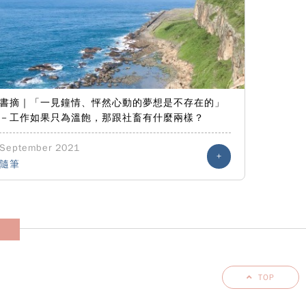
書摘｜「一見鐘情、怦然心動的夢想是不存在的」
－工作如果只為溫飽，那跟社畜有什麼兩樣？
September 2021
+
隨筆
。
TOP