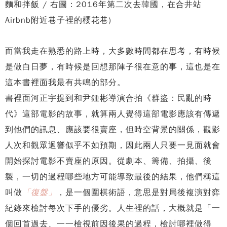
麵和拌飯 / 右圖：2016年第二次去韓國，在合井站
Airbnb附近巷子裡的櫻花巷)
而當我走在熟悉的路上時，大多數時間都在思考，有時候
是做白日夢，有時候是回想那陣子很在意的事，這也是在
這本書裡面我最有共鳴的部分。
書裡面河正宇提到和尹鍾彬導演合拍《群盜：民亂的時
代》這部電影的故事，就算兩人覺得這部電影應該有傳遞
到他們的訊息、應該要很賣座，但時空背景的關係，觀影
人次和觀眾迴響似乎不如預期，因此兩人只要一見面就會
開始探討電影不賣座的原因。從劇本、籌備、拍攝、後
製，一切的過程哪些地方可能導致最後的結果，他們稱這
叫做
「復盤」
，是一個圍棋術語，意思是對局後複演對弈
紀錄來檢討每次下手的優劣。人生裡的話，大概就是「一
個回首過去、一一檢視前因後果的過程，檢討哪裡做得