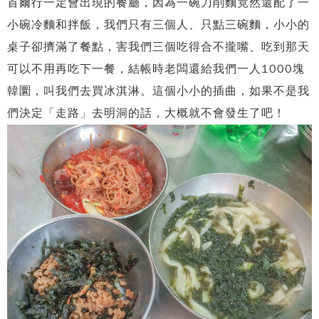
首爾行一定會出現的餐廳，因為一碗刀削麵竟然還配了一
小碗冷麵和拌飯，我們只有三個人、只點三碗麵，小小的
桌子卻擠滿了餐點，害我們三個吃得合不攏嘴、吃到那天
可以不用再吃下一餐，結帳時老闆還給我們一人1000塊
韓圜，叫我們去買冰淇淋。這個小小的插曲，如果不是我
們決定「走路」去明洞的話，大概就不會發生了吧！