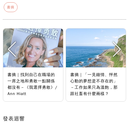
書摘
書摘｜找到自己在職場的
書摘｜「一見鐘情、怦然
一席之地和勇敢一點關係
心動的夢想是不存在的」
都沒有－《我選擇勇敢》/
－工作如果只為溫飽，那
Ann Hiatt
跟社畜有什麼兩樣？
發表迴響