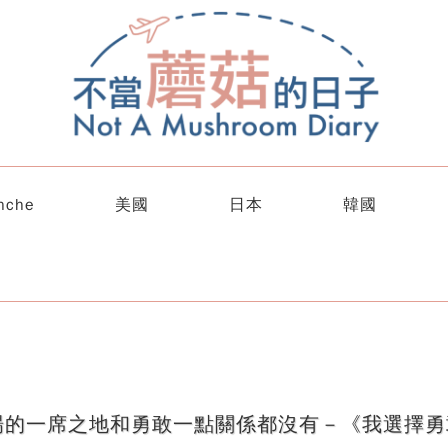
nche
美國
日本
韓國
一席之地和勇敢一點關係都沒有－《我選擇勇敢》/ 