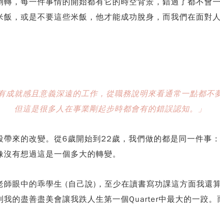
倒轉，每一件事情的開始都有它的時空背景，錯過了都不會
米飯，或是不要這些米飯，他才能成功脫身，而我們在面對
有成就感且意義深遠的工作，從職務說明來看通常一點都不
但這是很多人在事業剛起步時都會有的錯誤認知。」
段帶來的改變。從6歲開始到22歲，我們做的都是同一件事
像沒有想過這是一個多大的轉變。
師眼中的乖學生 (自己說)，至少在讀書寫功課這方面我還
我的盡善盡美會讓我跌人生第一個Quarter中最大的一跤