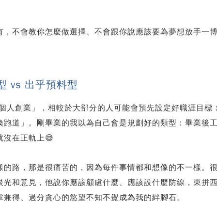
有，不會教你怎麼做選擇、不會跟你說應該要為夢想放手一
 vs 出乎預料型
oogle-個人創業」，相較於大部分的人可能會預先設定好職涯
換跑道」。剛畢業的我以為自己會是規劃好的類型：畢業後
沒在正軌上😅
樣的路，那是很痛苦的，因為每件事情都和想像的不一樣。
眼光和意見，他說你應該顧慮什麼、應該設什麼防線，東拼
掌兼得、過分貪心的慾望不知不覺成為我的絆腳石。