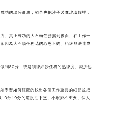
於成功的瑣碎事務；如果先把沙子裝進玻璃罐裡，
心力、真正練功的大石頭任務擺到後面。在工作一
之卻因為大石頭任務花的心思不夠、始終無法達成
做到80分，或是訓練細沙任務的熟練度、減少他
不如學習如何綜觀的找出各個工作重要的細節並把
10分10分的速度往下墜。小瑕疵不重要、個人