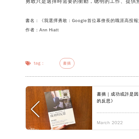
勇敢只是選擇時需要的衝動，聰明的工作、提供
書名：《我選擇勇敢：
Google首位幕僚長的職涯高投報法則》/ Bet
作者：
Ann Hiatt
tag：
書摘
書摘｜成功或許是因
的反思》
March 2022