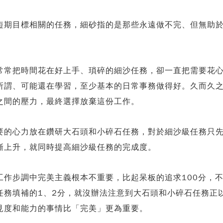
短期目標相關的任務，細砂指的是那些永遠做不完、但無助
常常把時間花在好上手、瑣碎的細沙任務，卻一直把需要花
所謂、可能還在學習，至少基本的日常事務做得好。久而久
之間的壓力，最終選擇放棄這份工作。
要的心力放在鑽研大石頭和小碎石任務，對於細沙級任務只先
漸上升，就同時提高細沙級任務的完成度。
工作步調中完美主義根本不重要，比起呆板的追求100分，
務填補的1、2分，就沒辦法注意到大石頭和小碎石任務正以
見度和能力的事情比「完美」更為重要。