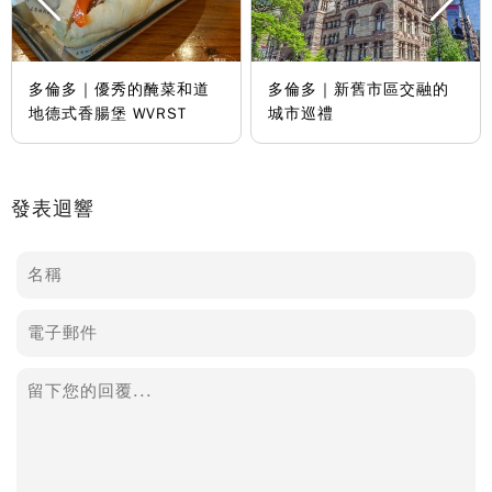
多倫多｜優秀的醃菜和道
多倫多｜新舊市區交融的
地德式香腸堡 WVRST
城市巡禮
發表迴響