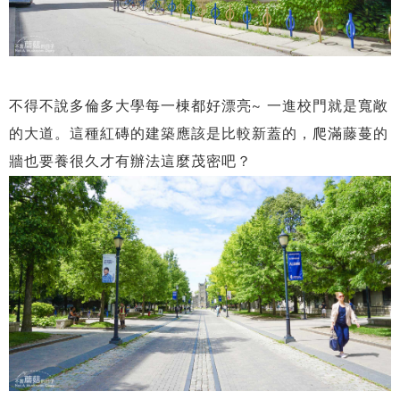
不得不說多倫多大學每一棟都好漂亮~ 一進校門就是寬敞
的大道。這種紅磚的建築應該是比較新蓋的，爬滿藤蔓的
牆也要養很久才有辦法這麼茂密吧？