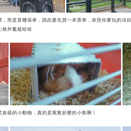
票，而是算幾張券，因此要先買一本票券，依照你要玩的項
上格外尷尬哈哈
式各樣的小動物，真的是寓教於樂的小島啊！