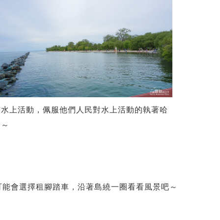
有水上活動，佩服他們人民對水上活動的執著哈
哈～
我們可能會選擇租腳踏車，沿著島繞一圈看看風景吧～