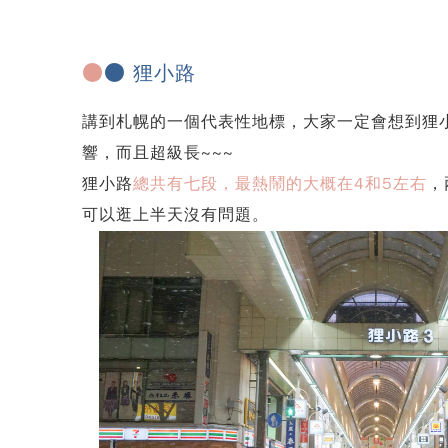
●
●
狸小路
講到札幌的一個代表性地標，大家一定會想到狸
響，而且超級長~~~
狸小路
總共有七段，最熱鬧的大概在4和5左右
，
可以逛上半天沒有問題。