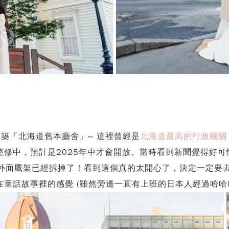
築「北海道舊本廳舍」~ 這裡曾經是
北海道最高的行政機關
整修中，預計是2025年中才會開放。當時看到新聞覺得好
片發現外面鷹架已經拆掉了！看到這個真的太開心了，決定一定要
童話故事裡的感覺 (雖然旁邊一直有上班的日本人經過哈哈