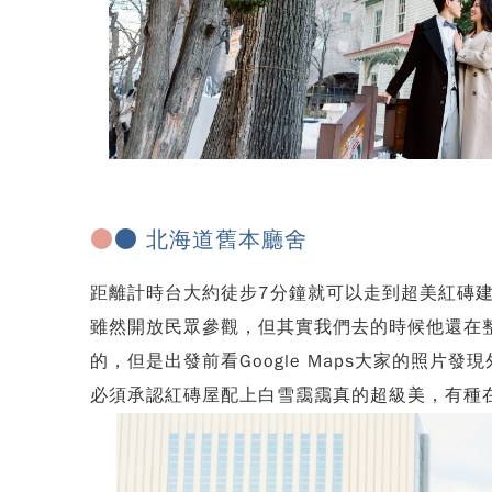
●
●
北海道舊本廳舍
距離計時台大約徒步7分鐘就可以走到超美紅磚建
雖然開放民眾參觀，但其實我們去的時候他還在
的，但是出發前看Google Maps大家的照
必須承認紅磚屋配上白雪靄靄真的超級美，有種在