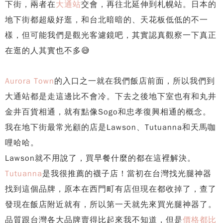
下街，兩者在
大通站
交會，再往北延伸到札幌站。日本的
地下街都超級好逛，和台北暗暗的、天花板低低的不一
樣，但可能我們是觀光客濾鏡吧，其實認真觀察一下真正
在逛的人其實也不多😅
Aurora Town
的入口之一就在我們飯店前面，所以我們到
大通站都是走這邊比不會冷。下去之後地下室也有和丸井
金井百貨相通，就有點像Sogo和忠孝復興相通的概念。
我在地下街最常光顧的店是Lawson、Tutuanna和天馬咖
哩哈哈。
Lawson就不用說了，買早餐什麼的都在這裡解決。
Tutuanna
是我很推薦的襪子店！當初在台灣找光腿神器
找到這個品牌，原本在西門町有店但現在都收掉了，查了
發現在飯店附近就有，所以第一天就先來買光腿神器了。
品質跟台灣各大品牌賣得比起來我不知道，但是
價格都比