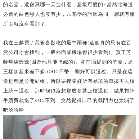
的名品，還會寫哪一天進什麼，超級可愛的~當然北海道
必買的白色戀人也沒有少，六花亭的話因為同一層就有櫃
所以就沒有看到了。
我在三越買了我爸喜歡吃的最中兩種(這個真的只有在百
貨公司才會找到，一般外面或機場都很少看到)、買了芳
吟燒給爺爺(因為他只能吃鹹的)、和前面提到的羊羹，這
三樣加起來差不多5000日幣，剛好可以退稅。只是在這
邊也都是分開結帳，所以要搜集好所有品項的單據再去樓
上統一退稅。那時候也沒想那麼多就上樓退稅，結果扣掉
手續費就退了400不到，突然覺得自己的戰鬥力也太弱了
吧哈哈哈