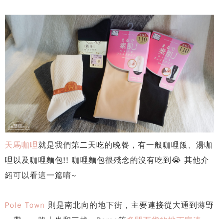
天馬咖哩
就是我們第二天吃的晚餐，有一般咖哩飯、湯咖
哩以及咖哩麵包!! 咖哩麵包很殘念的沒有吃到😭 其他介
紹可以看這一篇唷~
Pole Town
則是南北向的地下街，主要連接從大通到薄野