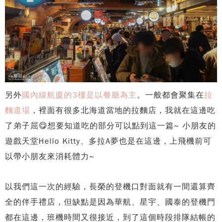
另外
國內線航廈的3樓是以餐廳為主
。一般都會聚集在
拉
麵道場
，裡面有很多北海道當地的拉麵店，我就在這邊吃
了弟子屈😋想要知道吃的部分可以點到這一篇~ 小朋友的
遊戲天堂Hello Kitty、多拉A夢也是在這邊，上飛機前可
以帶小朋友來消耗體力~
以我們這一次的經驗，長榮的登機口對面就有一間還算齊
全的伴手禮店，但缺點是因為華航、星宇、國泰的登機門
都在這邊，班機時間又很接近，到了這個時段排隊結帳的