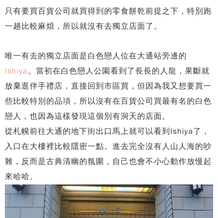
只有要買百貨公司就買得到的零食餅乾前提之下，特別跑
一趟比較麻煩，所以就沒有去獨立店面了。
唯一有去的獨立店面是白色戀人位在大通站旁邊的
Ishiya
。當初在白色戀人公園看到了長長的人龍，果斷就
放棄逛伴手禮店，直接回到市區買，但因為我又想要買一
些比較特別的品項，所以沒有在百貨公司買最有名的白色
戀人，也因為這樣發現這個別有洞天的店面。
從札幌前往大通的地下街出口馬上就可以看到Ishiya了，
入口在大樓裡比較隱密一點。進去完全沒有人山人海的吵
雜，反而是古典清幽的氛圍，自己也會不小心動作放慢起
來哈哈。