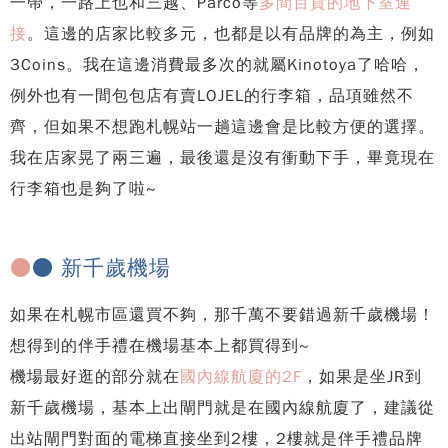
一帶，一路上也和三越、Parco等
多間百貨的地下室連
接
。這邊的店家比較多元，也都是以有品牌的為主，例如
3Coins。我在這邊消費最多次的就屬Kinotoya了哈哈，
例外也有一間包包店有賣LOJEL的行李箱，品項雖然不
齊，但如果不想跑札幌站一趟這邊會是比較方便的選擇。
我在店家晃了兩三遍，最後還是沒有衝動下手，畢竟現在
行李箱也是夠了啦~
●
● 新千歲機場
如果在札幌市區還買不夠，那千萬不要錯過新千歲機場！
想得到的伴手禮在機場基本上都買得到~
機場最好逛的部分就在
國內線航廈的2F
，如果是坐JR到
新千歲機場，基本上出閘門就是在國內線航廈了，建議從
出站閘門對面的電梯直接坐到2樓，2樓就是伴手禮品牌