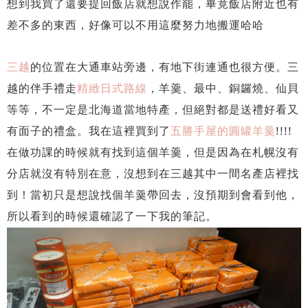
想到我買了還要提回飯店就想說作罷，畢竟飯店附近也有
差不多的東西，好像可以不用這麼努力地搬運哈哈
三越
的位置在大通車站旁邊，有地下街連通也很方便。三
越的伴手禮走
精緻日式路線
，羊羹、最中、銅鑼燒、仙貝
等等，不一定是北海道當地特產，但絕對都是送禮好看又
有面子的禮盒。我在這裡買到了
五勝手屋的圓罐羊羹
!!!!
在做功課的時候就有找到這個羊羹，但是因為在札幌沒有
分店就沒有特別在意，沒想到在三越其中一間名產店裡找
到！當初只是想說找個羊羹帶回去，沒預期到會看到他，
所以看到的時候還確認了一下我的筆記。