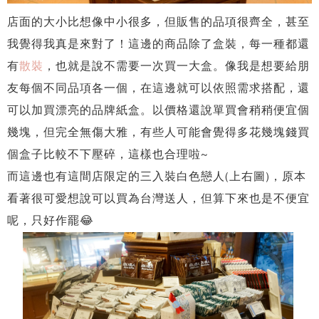
店面的大小比想像中小很多，但販售的品項很齊全，甚至
我覺得我真是來對了！這邊的商品除了盒裝，每一種都還
有
散裝
，也就是說不需要一次買一大盒。像我是想要給朋
友每個不同品項各一個，在這邊就可以依照需求搭配，還
可以加買漂亮的品牌紙盒。以價格還說單買會稍稍便宜個
幾塊，但完全無傷大雅，有些人可能會覺得多花幾塊錢買
個盒子比較不下壓碎，這樣也合理啦~
而這邊也有這間店限定的三入裝白色戀人(上右圖)，原本
看著很可愛想說可以買為台灣送人，但算下來也是不便宜
呢，只好作罷😂