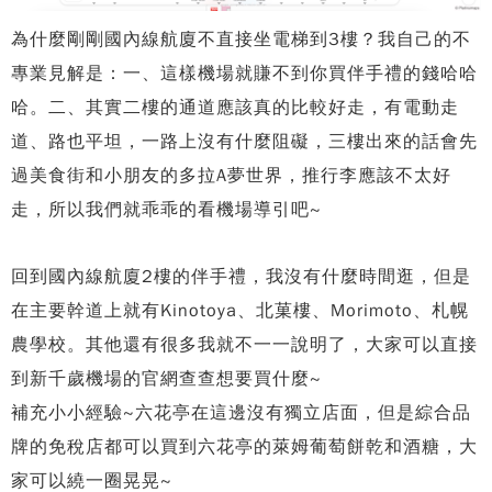
為什麼剛剛國內線航廈不直接坐電梯到3樓？我自己的不
專業見解是：一、這樣機場就賺不到你買伴手禮的錢哈哈
哈。二、其實二樓的通道應該真的比較好走，有電動走
道、路也平坦，一路上沒有什麼阻礙，三樓出來的話會先
過美食街和小朋友的多拉A夢世界，推行李應該不太好
走，所以我們就乖乖的看機場導引吧~
回到國內線航廈2樓的伴手禮，我沒有什麼時間逛，但是
在主要幹道上就有Kinotoya、北菓樓、Morimoto、札幌
農學校。其他還有很多我就不一一說明了，大家可以直接
到新千歲機場的官網查查想要買什麼~
補充小小經驗~六花亭在這邊沒有獨立店面，但是綜合品
牌的免稅店都可以買到六花亭的萊姆葡萄餅乾和酒糖，大
家可以繞一圈晃晃~