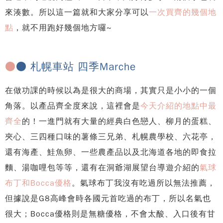
來湊數。所以這一篇就和大家分享可以
一次買齊的幾個地
點
，就不用跑好幾個地方囉~
●
● 札幌車站 四季Marche
在做功課的時候以為是很大的商場，其實只是小小的一個
角落。以產品齊全度來說，這裡會是
今天介紹的地點中最
齊全
的！一進門就有大量的經典白色戀人、柳月的蛋糕、
夾心、三四種口味的薯條三兄弟、札幌農學校、六花亭，
還有海產、鮭魚卵、一些農產品以及北海道各地的即食拉
麵、湯咖哩包等等，還有在洞爺湖展望台導遊介紹的
氣球
布丁和Bocca優格
。氣球布丁我沒有吃過所以無法推薦，
但據說是G8高峰會時各國元首吃過的布丁，所以名氣也
很大；Bocca優格則是無糖優格，不會太酸、入口後有甘