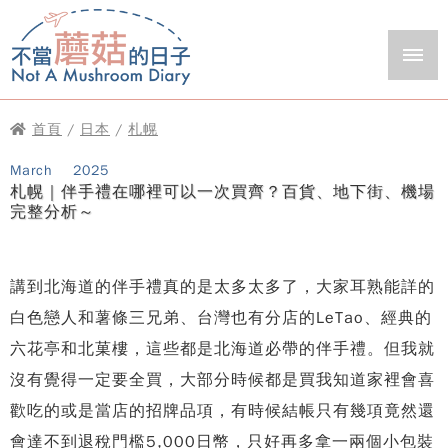
首頁
/
日本
/
札幌
March
2025
札幌｜伴手禮在哪裡可以一次買齊？百貨、地下街、機場
完整分析～
講到北海道的伴手禮真的是太多太多了，大家耳熟能詳的
白色戀人和薯條三兄弟、台灣也有分店的LeTao、經典的
六花亭和北菓樓，這些都是北海道必帶的伴手禮。但我就
沒有覺得一定要全買，大部分時候都是買我知道家裡會喜
歡吃的或是當店的招牌品項，有時候結帳只有幾項竟然還
會達不到退稅門檻5,000日幣，只好再多拿一兩個小包裝