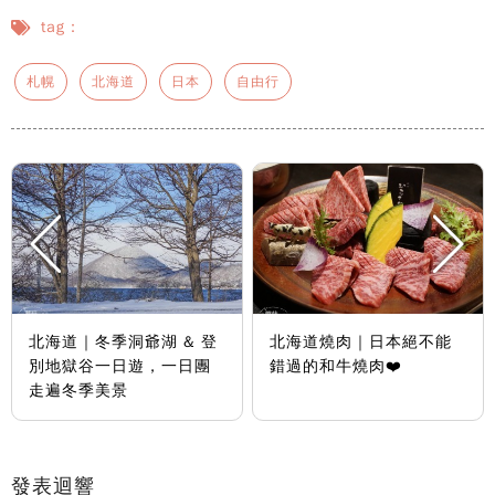
tag：
札幌
北海道
日本
自由行
北海道｜冬季洞爺湖 & 登
北海道燒肉｜日本絕不能
別地獄谷一日遊，一日團
錯過的和牛燒肉❤️
走遍冬季美景
發表迴響