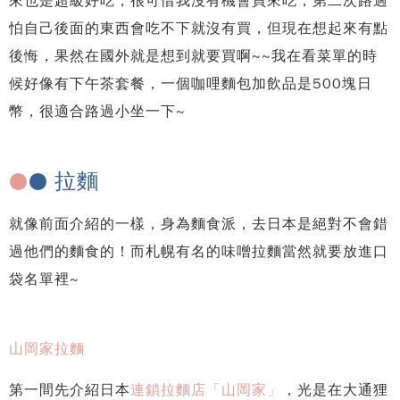
來也是超級好吃，很可惜我沒有機會買來吃，第二次路過
怕自己後面的東西會吃不下就沒有買，但現在想起來有點
後悔，果然在國外就是想到就要買啊~~我在看菜單的時
候好像有下午茶套餐，一個咖哩麵包加飲品是500塊日
幣，很適合路過小坐一下~
拉麵
●
●
就像前面介紹的一樣，身為麵食派，去日本是絕對不會錯
過他們的麵食的！而札幌有名的味噌拉麵當然就要放進口
袋名單裡~
山岡家拉麵
第一間先介紹日本
連鎖拉麵店「山岡家」
，光是在大通狸