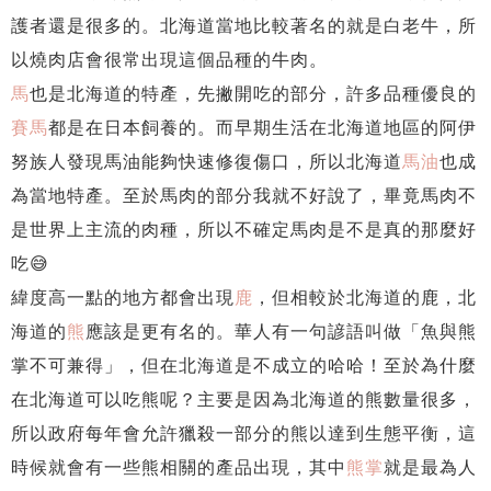
護者還是很多的。北海道當地比較著名的就是白老牛，所
以燒肉店會很常出現這個品種的牛肉。
馬
也是北海道的特產，先撇開吃的部分，許多品種優良的
賽馬
都是在日本飼養的。而早期生活在北海道地區的阿伊
努族人發現馬油能夠快速修復傷口，所以北海道
馬油
也成
為當地特產。至於馬肉的部分我就不好說了，畢竟馬肉不
是世界上主流的肉種，所以不確定馬肉是不是真的那麼好
吃😅
緯度高一點的地方都會出現
鹿
，但相較於北海道的鹿，北
海道的
熊
應該是更有名的。華人有一句諺語叫做「魚與熊
掌不可兼得」，但在北海道是不成立的哈哈！至於為什麼
在北海道可以吃熊呢？主要是因為北海道的熊數量很多，
所以政府每年會允許獵殺一部分的熊以達到生態平衡，這
時候就會有一些熊相關的產品出現，其中
熊掌
就是最為人