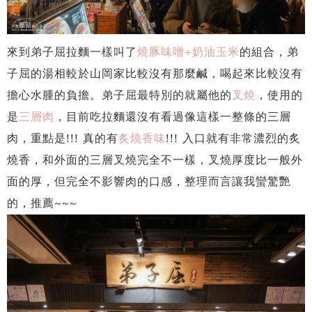
來到弟子屈拉麵一樣叫了
燒豚味噌+奶油玉米
的組合，弟
子屈的湯相較於山岡家比較沒有那麼鹹，喝起來比較沒有
擔心水腫的負擔。弟子屈最特別的就屬他的
叉燒
，使用的
是
三層肉
，目前吃拉麵還沒有看過像這樣一整條的三層
肉，重點是!!! 真的有
炙燒香味
!!! 入口就有非常濃烈的炙
燒香，和外面的三層叉燒完全不一樣，叉燒厚度比一般外
面的厚，但完全不影響肉的口感，整理而言讓我蠻驚艷
的，推薦~~~