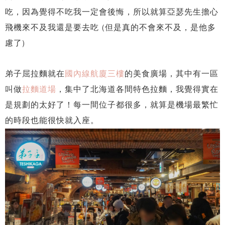
吃，因為覺得不吃我一定會後悔，所以就算亞瑟先生擔心
飛機來不及我還是要去吃 (但是真的不會來不及，是他多
慮了)
弟子屈拉麵就在
國內線航廈三樓
的美食廣場，其中有一區
叫做
拉麵道場
，集中了北海道各間特色拉麵，我覺得實在
是規劃的太好了！每一間位子都很多，就算是機場最繁忙
的時段也能很快就入座。