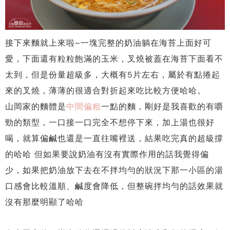
接下來麵就上來啦~一塊完整的奶油躺在海苔上面好可
愛，下面還有粒粒飽滿的玉米，叉燒被蓋在海苔下面看不
太到，但是份量超級多，大概有5片左右，屬於有點捲起
來的叉燒，薄薄的很適合對折起來吃比較方便哈哈。
山岡家的麵體是
中間偏粗
一點的麵，剛好是我喜歡的有嚼
勁的類型，一口接一口完全不想停下來，加上湯也很好
喝，就算偏鹹也還是一直往嘴裡送，結果吃完真的超級撐
的哈哈 但如果要說奶油有沒有實際作用的話我覺得偏
少，如果把奶油放下去在不拌均勻的狀況下那一小區的湯
口感會比較溫順、鹹度會降低，但整碗拌均勻的話效果就
沒有那麼明顯了哈哈