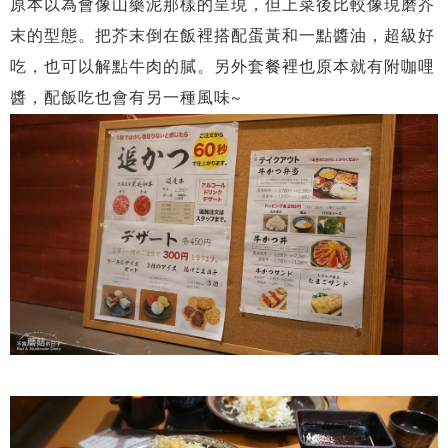
原本以為會像山藥泥那樣的呈現，但上菜後比較像現磨芥
末的型態。把芥末倒在飯裡搭配蛋黃和一點醬油，超級好
吃，也可以解點牛肉的膩。另外套餐裡也原本就有附咖哩
醬，配飯吃也會有另一種風味~