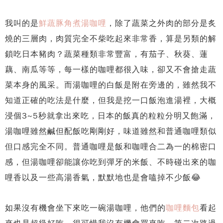
我叫的是
鮮蔬豚角煮湯咖哩
，除了蔬菜之外肉的部分是炙
燒的三層肉，肉質完全不柴吃起來非常香，算是另類的解
鎖吃日本豬肉？蔬菜種類非常豐富，有茄子、秋葵、蓮
藕、南瓜等等，每一樣的咖哩都很入味，卻又不會搶走蔬
菜本身的風采。而湯咖哩的白飯是附在旁邊的，雖然我不
知道正確的吃法是什麼，但我是挖一口飯泡進湯裡，大概
浸個3~5秒就拿出來吃，日本的飯真的粒粒分明又飽滿，
湯咖哩雖然鹹但配飯吃剛剛好，味道雖然和普通咖哩類似
但口感完全不同。普通咖哩是飯和咖哩合二為一的棉密口
感，但湯咖哩卻能讓你吃到彈牙的米飯、不時碰出來的咖
哩香以及一些高湯香氣，默默地也是會嗑掉不少飯😂
如果沒有機會坐下來吃一碗湯咖哩，他們的
咖哩麵包
看起