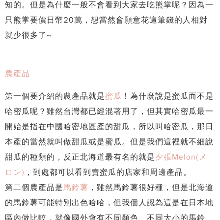
知的。但是為什麼一般不會看到大家去吃熊掌呢？因為一
只熊掌要價日幣20萬，想當然會願意花這筆錢的人相對
就少很多了~
農產品
第一個要介紹的農產品就是
蜜瓜
！為什麼說是蜜瓜而不是
哈密瓜呢？雖然台灣都已經混著用了，但其實哈密瓜最一
開始是指在中國哈密地區產的甜瓜，所以叫哈密瓜，那日
本產的當然就叫做甜瓜或是蜜瓜。但是我們這裡就不細說
甜瓜的種類的，反正北海道最有名的就是
夕張Melon(メ
ロン)
，到處都可以看到賣蜜瓜的店家和周邊產品。
第二個農產品是
馬鈴薯
，雖然馬鈴薯很好種，但是北海道
的馬鈴薯可能特別出色哈哈，但我個人認為這是在日本地
區內做比較，就像國外會有不同顏色、不同大小的馬鈴