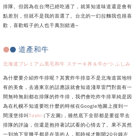
排隊。但因為在台灣已經吃過了，就算知道味道還是會有
點差別，但就不是我的首選了。台北的一幻拉麵我也很喜
歡，喜歡蝦子的人也千萬別錯過~
道產和牛
●
●
北海道プレミアム黒毛和牛 ステーキ丼＆牛かつ ふしみ
為什麼要介紹炸牛排呢？其實炸牛排並不是北海道當地特
有的美食，去過東京的話應該就會知道淺草雷門對面有一
間無時無刻都在排隊的炸牛排，我們會吃炸牛排單純是因
為在札幌不知道要吃什麼的時候在Google地圖上搜到一
間漢堡排叫
Toshi
(下左圖)，雖然底下全部都是要提早去
排隊的評論，但還是抱持著試試看的心情去了。果不其然
一到地下室幾乎都是在等的人，那時候才剛開20分鐘左