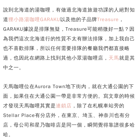
說到北海道的湯咖哩，有做過北海道旅遊功課的人絕對知
道
狸小路湯咖哩GARAKU
以及他的子品牌
Treasure
，
GARAKU據說是排隊無疑，Treasure可能稍微好一點？因
為我們這次北海道行的性質不太有辦法排隊，加上我自己
也不喜歡排隊，所以任何需要排隊的餐廳我們都直接略
過，也因此在網路上找到其他小眾湯咖哩店，
天馬
就是其
中之一。
天馬咖哩位在Aurora Town地下街內，就在大通公園的下
面，如果住在大通公園一帶是非常方便的。寫文章的時候
才發現天馬咖哩其實是
連鎖店
，除了在札幌車站旁的
Stellar Place有分店外，在東京、埼玉、神奈川也有分
店，母公司和星乃咖啡店是同一個，瞬間覺得靠譜很多哈
哈。