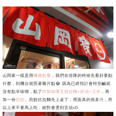
山岡家一樣是用
機檯點餐
，我們在排隊的時候先看好要點
什麼，到機台就照著圖片點😂 因為已經預計會特別鹹就
沒有點辛味噌，點了
特製味噌叉燒拉麵+奶油+玉米
，再
加一份
煎餃
。煎餃比拉麵先上桌了，裡面真的很多汁，所
以上來不要馬上吃，絕對會燙到舌頭xD