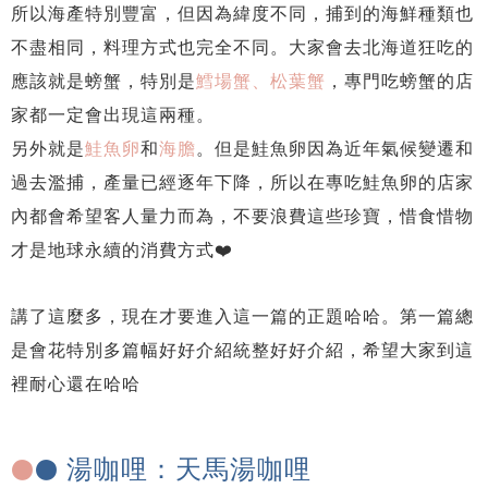
所以海產特別豐富，但因為緯度不同，捕到的海鮮種類也
不盡相同，料理方式也完全不同。大家會去北海道狂吃的
應該就是螃蟹，特別是
鱈場蟹、松葉蟹
，專門吃螃蟹的店
家都一定會出現這兩種。
另外就是
鮭魚卵
和
海膽
。但是鮭魚卵因為近年氣候變遷和
過去濫捕，產量已經逐年下降，所以在專吃鮭魚卵的店家
內都會希望客人量力而為，不要浪費這些珍寶，惜食惜物
才是地球永續的消費方式❤️
講了這麼多，現在才要進入這一篇的正題哈哈。第一篇總
是會花特別多篇幅好好介紹統整好好介紹，希望大家到這
裡耐心還在哈哈
湯咖哩：天馬湯咖哩
●
●