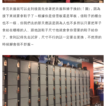
拿完衣服就可以走到後面先坐著把衣服和褲子換好(↑圖)，因為
接下來就要拿鞋子了～根據你是借雪板還是單板，借鞋子的櫃台
也不一樣，但我們去的那天應該是因為人也不多所以只要把單子
拿給在櫃檯的人、跟他說鞋子尺寸他就會拿你需要的鞋子給你
了。拿到記得先去試穿，尺寸不行的話一定要去更換，不然滑的
時候腳會很不舒服～