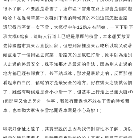
很不了解，不要說是滑雪了，連市區下雪走在路上都會是個問題
哈哈！在溫哥華第一次碰到下雪的時候真的不知道該怎麼走路，
還記得市區第一次下雪，大概從中午12點左右開始，一直下到下
班大概6點多，這時人行道上已經是厚厚的積雪，本來想要放棄
去韓國超市買東西直接回家，但想到家裡沒東西吃所以就又硬著
頭皮走了一個街區去買菜，沿路真的是瘋狂打滑，原本以為走別
人走過的路最安全，殊不知那才是最笨的作法，因為別人走過的
地方都已經被踩實了、甚至結成冰，那才是最難走的，反而那種
看起來白白的、鬆鬆的才是最安全的地方。好在幾天之後就習慣
了，雖然有時候還是會小小滑一下，但基本上行走上已無大礙xD
(但開車又會是另外一件事，我沒有開過也不敢在下雪的時候開
車，也奉勸大家沒在雪地開過車還是小心為妙！)
哦哦好像扯太遠了，其實想說的是因為我們對雪性不了解，所以