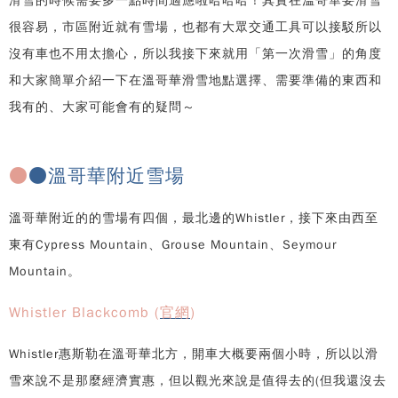
滑雪的時候需要多一點時間適應啦哈哈哈！其實在溫哥華要滑雪
很容易，市區附近就有雪場，也都有大眾交通工具可以接駁所以
沒有車也不用太擔心，所以我接下來就用「第一次滑雪」的角度
和大家簡單介紹一下在溫哥華滑雪地點選擇、需要準備的東西和
我有的、大家可能會有的疑問～
●
●溫哥華附近雪場
溫哥華附近的的雪場有四個，最北邊的Whistler，接下來由西至
東有Cypress Mountain、Grouse Mountain、Seymour
Mountain。
Whistler Blackcomb
(
官網
)
Whistler惠斯勒在溫哥華北方，開車大概要兩個小時，所以以滑
雪來說不是那麼經濟實惠，但以觀光來說是值得去的(但我還沒去