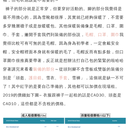
袖，但毛衣應該是不需要的～
褲子的部分就是正常穿，但要穿好活動的。腳的部分我覺得是
最不用擔心的，因為雪靴都很厚，其實就已經夠保暖了，不需要
多穿幾層襪子或是放暖暖包。其他保暖裝備像是毛帽、口罩、圍
巾、手套，撇開手套我們到裝備的部份說，
毛帽、口罩、圍巾
我
覺得比較可有可無的是毛帽。因為身為初學者，一定會戴安全
帽，安全帽裡面本身就有保暖的毛了，毛帽反而有點多餘，但口
罩圍巾很推薦要帶著，反正就是想辦法打自己包的緊緊的啦哈哈
穿著講完來看看
裝備的部分
～從頭到腳不含雪板或雙版的裝備分
別是「頭盔、
護目鏡
、雪衣、
手套
、雪褲」，這個就是缺一不可
了！其中紅字的是要自己準備的，其他都可以加價在現場租。
2019的價錢如下圖~ 衣服跟褲子一起租的話是CAD30、頭盔是
CAD10，這些都是不含稅的價格。