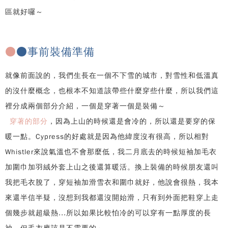
區就好囉～
●
●事前裝備準備
就像前面說的，我們生長在一個不下雪的城市，對雪性和低溫真
的沒什麼概念，也根本不知道該帶些什麼穿些什麼，所以我們這
裡分成兩個部分介紹，一個是穿著一個是裝備～
穿著的部分
，因為上山的時候還是會冷的，所以還是要穿的保
暖一點。Cypress的好處就是因為他緯度沒有很高，所以相對
Whistler來說氣溫也不會那麼低，我二月底去的時候短袖加毛衣
加圍巾加羽絨外套上山之後還算暖活。換上裝備的時候朋友還叫
我把毛衣脫了，穿短袖加滑雪衣和圍巾就好，他說會很熱，我本
來還半信半疑，沒想到我都還沒開始滑，只有到外面把鞋穿上走
個幾步就超級熱...所以如果比較怕冷的可以穿有一點厚度的長