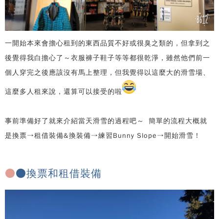
一開始本來會擔心租到的東西品質不好或很臭之類的，但拿到之
後覺得我白擔心了～衣服褲子鞋子等等都很乾淨，雖然他們前一
個人穿完之後應該沒有馬上整理，但我覺得以這麼大的滑雪場、
這麼多人租來說，還算可以接受的啦
事前準備好了就來介紹當天滑雪的過程吧～ 簡單的流程大概就
是換票→租借裝備&換裝備→練習Bunny Slope→開始滑雪！
●
●換票和租借裝備