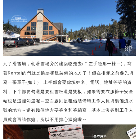
到了滑雪場，朝著雪場旁的建築物走去(↑左手邊那一棟～)，寫
著Rental的門就是換票和租裝備的地方了！但在排隊之前要先填
寫一張單子(如↓)，上半部會要你填姓名、電話、地址等等的資
料，下半部要勾選是要租雪板還是雙板，如果需要衣服褲子安全
帽也是這裡勾選喔～空白處則是租借裝備時工作人員填裝備流水
號的地方～還有幾個地方要簽名和簽縮寫，基本上沒簽到工作人
員就會再請你簽，所以不用擔心漏簽啦～