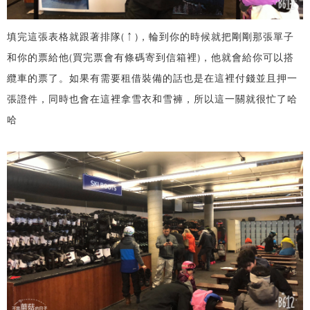
填完這張表格就跟著排隊(↑)，輪到你的時候就把剛剛那張單子
和你的票給他(買完票會有條碼寄到信箱裡)，他就會給你可以搭
纜車的票了。如果有需要租借裝備的話也是在這裡付錢並且押一
張證件，同時也會在這裡拿雪衣和雪褲，所以這一關就很忙了哈
哈