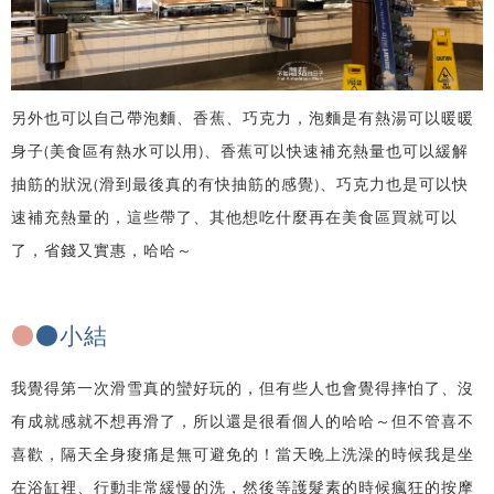
另外也可以自己帶泡麵、香蕉、巧克力，泡麵是有熱湯可以暖暖
身子(美食區有熱水可以用)、香蕉可以快速補充熱量也可以緩解
抽筋的狀況(滑到最後真的有快抽筋的感覺)、巧克力也是可以快
速補充熱量的，這些帶了、其他想吃什麼再在美食區買就可以
了，省錢又實惠，哈哈～
●
●小結
我覺得第一次滑雪真的蠻好玩的，但有些人也會覺得摔怕了、沒
有成就感就不想再滑了，所以還是很看個人的哈哈～但不管喜不
喜歡，隔天全身痠痛是無可避免的！當天晚上洗澡的時候我是坐
在浴缸裡、行動非常緩慢的洗，然後等護髮素的時候瘋狂的按摩