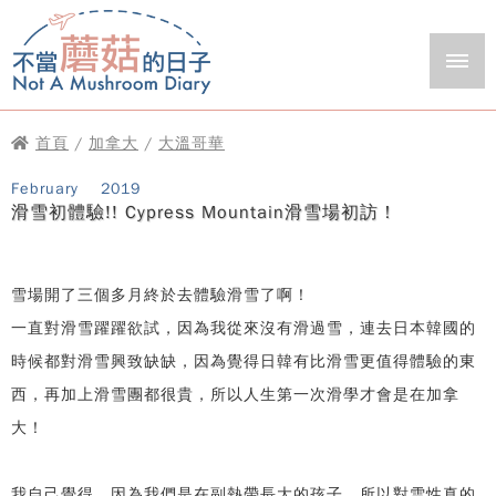
首頁
/
加拿大
/
大溫哥華
February
2019
滑雪初體驗!! Cypress Mountain滑雪場初訪！
雪場開了三個多月終於去體驗滑雪了啊！
一直對滑雪躍躍欲試，因為我從來沒有滑過雪，連去日本韓國的
時候都對滑雪興致缺缺，因為覺得日韓有比滑雪更值得體驗的東
西，再加上滑雪團都很貴，所以人生第一次滑學才會是在加拿
大！
我自己覺得，因為我們是在副熱帶長大的孩子，所以對雪性真的