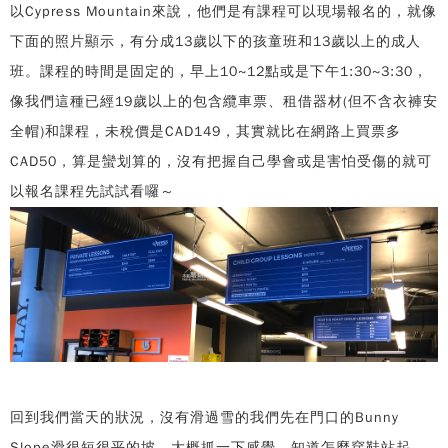
以Cypress Mountain來說，他們是有課程可以現場報名的，就像
下面的照片顯示，有分成13歲以下的孩童班和13歲以上的成人
班。課程的時間是固定的，早上10~12點或是下午1:30~3:30，
像我們這種已經19歲以上的包含纜車票、租借器材(但不含衣褲安
全帽)和課程，未稅價是CAD149，其實就比在網路上買票多
CAD50，算是蠻划算的，沒有把握自己學會或是害怕受傷的就可
以報名課程先試試看囉～
回到我們當天的狀況，沒有滑過雪的我們先在門口的Bunny
Slope滑很短很平的坡，大概抓一下感覺，知道怎麼穿鞋站起