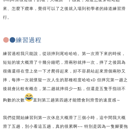
來、怎麼下纜車，覺得可以了之後就入場到初學者的綠道練習滑
行。
●
●練習過程
練習過程我只能說，從頭摔到尾哈哈哈。第一次滑下來的時候，
短短的坡大概滑了十幾分鐘吧，滑兩秒就摔一次，摔了之後因為
很痛還得在雪上坐一下才爬得起來，好不容易站起來滑個兩秒又
摔，每摔一次就懷疑一次人生的那種程度哈哈xD 但摔完第一趟之
後就會比較有概念，第二趟就摔得少一點，但還是五隻手指頭不
夠數的次數
直到第三趟第四趟才能體會到滑雪的速度感～
我們從開始練習到第一次休息大概滑了三個小時，這中間我大概
滑了五趟，別小看這五趟，真的很累啊~~ 特別是因為一隻腳要拖