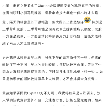
小腿，出來之後又拿了Clarins紓緩腳部痠痛的乳液瘋狂的按摩，
從腳指頭到小腿再到膝蓋，邊看劇邊按大概也一個小時才去睡
覺，隔天的確膝蓋以下很輕盈，但大腿以上依然酸痛
特別是
上手臂和屁股，上手臂可能是因為跌倒去撐身體所以很酸，屁股
一方面是跌倒、一方面是滑的時候要用力所以很酸，這樣大概持
續了兩三天才全部消退啊～
另外我也比較推薦早上去，雖然下午的票稍微便宜一些，但雪的
軟硬度完全不同！早上的雪比較鬆，摔得比較不會痛，等到下午
因為大家都把雪壓得實實的，所以就只比摔到地板上好一些... 如
果是初學者的話比較建議早上去練習，才不會摔得全身瘀青～
最後如果要問我Cypress好不好呢，我覺得如果是自己要去、沒
人帶的話我覺得還算不錯，交通也方便、設施也蠻完善的，如果