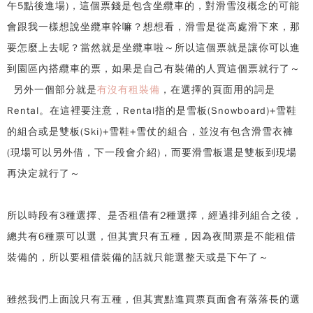
午5點後進場)，這個票錢是包含坐纜車的，對滑雪沒概念的可能
會跟我一樣想說坐纜車幹嘛？想想看，滑雪是從高處滑下來，那
要怎麼上去呢？當然就是坐纜車啦～所以這個票就是讓你可以進
到園區內搭纜車的票，如果是自己有裝備的人買這個票就行了～
另外一個部分就是
有沒有租裝備
，在選擇的頁面用的詞是
Rental。在這裡要注意，Rental指的是雪板(Snowboard)+雪鞋
的組合或是雙板(Ski)+雪鞋+雪仗的組合，並沒有包含滑雪衣褲
(現場可以另外借，下一段會介紹)，而要滑雪板還是雙板到現場
再決定就行了～
所以時段有3種選擇、是否租借有2種選擇，經過排列組合之後，
總共有6種票可以選，但其實只有五種，因為夜間票是不能租借
裝備的，所以要租借裝備的話就只能選整天或是下午了～
雖然我們上面說只有五種，但其實點進買票頁面會有落落長的選