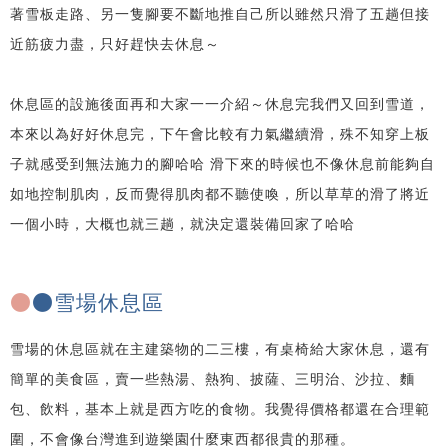
著雪板走路、另一隻腳要不斷地推自己所以雖然只滑了五趟但接
近筋疲力盡，只好趕快去休息～
休息區的設施後面再和大家一一介紹～休息完我們又回到雪道，
本來以為好好休息完，下午會比較有力氣繼續滑，殊不知穿上板
子就感受到無法施力的腳哈哈 滑下來的時候也不像休息前能夠自
如地控制肌肉，反而覺得肌肉都不聽使喚，所以草草的滑了將近
一個小時，大概也就三趟，就決定還裝備回家了哈哈
●
●雪場休息區
雪場的休息區就在主建築物的二三樓，有桌椅給大家休息，還有
簡單的美食區，賣一些熱湯、熱狗、披薩、三明治、沙拉、麵
包、飲料，基本上就是西方吃的食物。我覺得價格都還在合理範
圍，不會像台灣進到遊樂園什麼東西都很貴的那種。