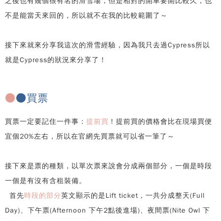
之後也有幾個很有名的滑雪場，但是相對的開車要開比較久，也
不是能當天來回的，所以就不在我的比較範圍了～
接下來就來分享我這次的滑雪經驗，因為我只去過Cypress所以
就是Cypress的狀況來分享了！
●
●買票
買票一定要記住一件事：
提前買
！提前買的價格會比在現場買便
宜個20%左右，所以在官網先買票就可以省一筆了～
接下來是票的種類，以單次票來說會分成兩個部分，一個是時段
一個是有沒有含租裝備。
首先
時段的部分
英文顯示的是Lift ticket，一共分成整天(Full
Day)、下午票(Afternoon 下午2點後進場)、夜間票(Nite Owl 下