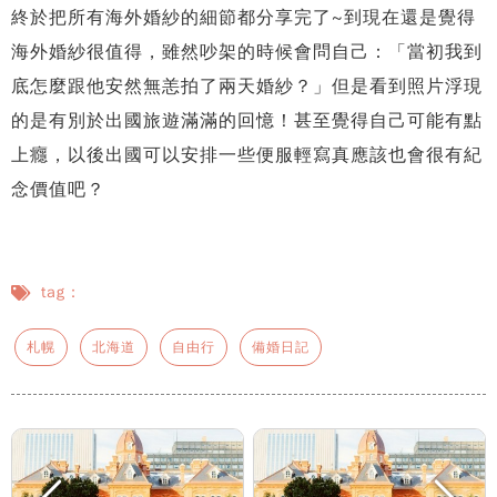
終於把所有海外婚紗的細節都分享完了~到現在還是覺得
海外婚紗很值得，雖然吵架的時候會問自己：「當初我到
底怎麼跟他安然無恙拍了兩天婚紗？」但是看到照片浮現
的是有別於出國旅遊滿滿的回憶！甚至覺得自己可能有點
上癮，以後出國可以安排一些便服輕寫真應該也會很有紀
念價值吧？
tag：
札幌
北海道
自由行
備婚日記