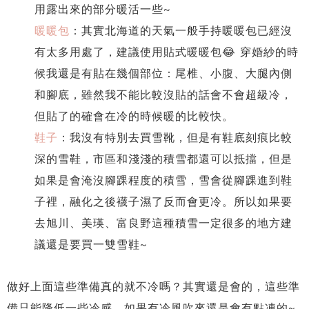
用露出來的部分暖活一些~
暖暖包
：其實北海道的天氣一般手持暖暖包已經沒
有太多用處了，建議使用貼式暖暖包😂 穿婚紗的時
候我還是有貼在幾個部位：尾椎、小腹、大腿內側
和腳底，雖然我不能比較沒貼的話會不會超級冷，
但貼了的確會在冷的時候暖的比較快。
鞋子
：我沒有特別去買雪靴，但是有鞋底刻痕比較
深的雪鞋，市區和淺淺的積雪都還可以抵擋，但是
如果是會淹沒腳踝程度的積雪，雪會從腳踝進到鞋
子裡，融化之後襪子濕了反而會更冷。所以如果要
去旭川、美瑛、富良野這種積雪一定很多的地方建
議還是要買一雙雪鞋~
做好上面這些準備真的就不冷嗎？其實還是會的，這些準
備只能降低一些冷感，如果有冷風吹來還是會有點凍的~