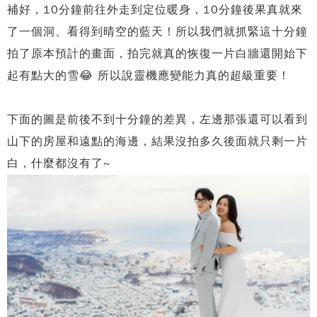
補好，10分鐘前往外走到定位暖身，10分鐘後果真就來
了一個洞、看得到晴空的藍天！所以我們就抓緊這十分鐘
拍了原本預計的畫面，拍完就真的恢復一片白牆還開始下
起有點大的雪😂 所以說靈機應變能力真的超級重要！
下面的圖是前後不到十分鐘的差異，左邊那張還可以看到
山下的房屋和遠點的海邊，結果沒拍多久後面就只剩一片
白，什麼都沒有了~