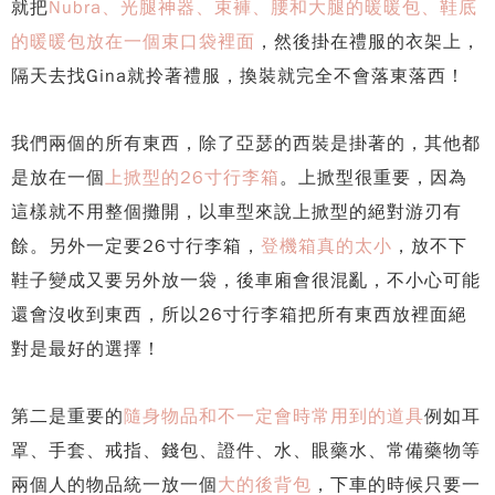
就把
Nubra、光腿神器、束褲、腰和大腿的暖暖包、鞋底
的暖暖包放在一個束口袋裡面
，然後掛在禮服的衣架上，
隔天去找Gina就拎著禮服，換裝就完全不會落東落西！
我們兩個的所有東西，除了亞瑟的西裝是掛著的，其他都
是放在一個
上掀型的26寸行李箱
。上掀型很重要，因為
這樣就不用整個攤開，以車型來說上掀型的絕對游刃有
餘。另外一定要26寸行李箱，
登機箱真的太小
，放不下
鞋子變成又要另外放一袋，後車廂會很混亂，不小心可能
還會沒收到東西，所以26寸行李箱把所有東西放裡面絕
對是最好的選擇！
第二是重要的
隨身物品和不一定會時常用到的道具
例如耳
罩、手套、戒指、錢包、證件、水、眼藥水、常備藥物等
兩個人的物品統一放一個
大的後背包
，下車的時候只要一