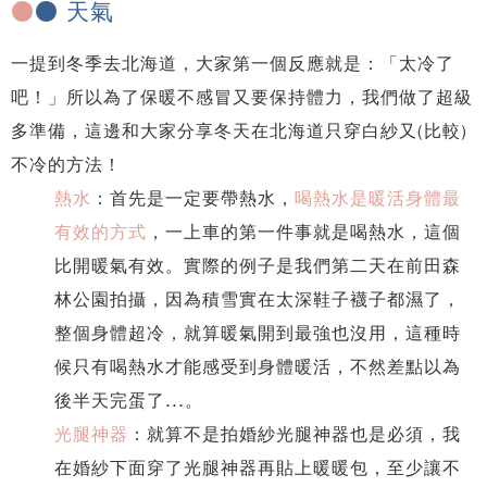
●
● 天氣
一提到冬季去北海道，大家第一個反應就是：「太冷了
吧！」所以為了保暖不感冒又要保持體力，我們做了超級
多準備，這邊和大家分享冬天在北海道只穿白紗又(比較)
不冷的方法！
熱水
：首先是一定要帶熱水，
喝熱水是暖活身體最
有效的方式
，一上車的第一件事就是喝熱水，這個
比開暖氣有效。實際的例子是我們第二天在前田森
林公園拍攝，因為積雪實在太深鞋子襪子都濕了，
整個身體超冷，就算暖氣開到最強也沒用，這種時
候只有喝熱水才能感受到身體暖活，不然差點以為
後半天完蛋了...。
光腿神器
：就算不是拍婚紗光腿神器也是必須，我
在婚紗下面穿了光腿神器再貼上暖暖包，至少讓不