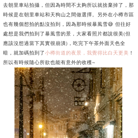
去朝里車站拍攝，但因為時間不太夠所以就捨棄掉了，那
時候是在朝里車站和天狗山之間做選擇。另外在小樽市區
也有幾個想拍的點沒拍到，因為那時候暴風雪😅 但往好
處想是我們拍到了暴風雪的景，大家看照片都說很美(但
應該沒想過當下其實很崩潰)，吃完下午茶外面天色全
暗，就加碼拍到了
小樽街道的夜景，我覺得比白天更美
！
所以有時候隨心所欲也能有意外的收穫~