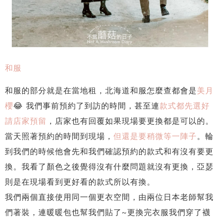
和服
和服的部分就是在當地租，北海道和服怎麼查都會是
美月
櫻
😂 我們事前預約了到訪的時間，甚至連
款式都先選好
請店家預留
，店家也有回覆如果現場要更換都是可以的。
當天照著預約的時間到現場，
但還是要稍微等一陣子
。輪
到我們的時候他會先和我們確認預約的款式和有沒有要更
換。我看了顏色之後覺得沒有什麼問題就沒有更換，亞瑟
則是在現場看到更好看的款式所以有換。
我們兩個直接使用同一個更衣空間，由兩位日本老師幫我
們著裝，連暖暖包也幫我們貼了~更換完衣服我們穿了襪