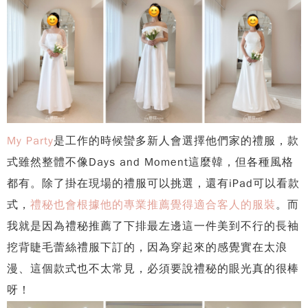
My Party
是工作的時候蠻多新人會選擇他們家的禮服，款
式雖然整體不像Days and Moment這麼韓，但各種風格
都有。除了掛在現場的禮服可以挑選，還有iPad可以看款
式，
禮秘也會根據他的專業推薦覺得適合客人的服裝
。而
我就是因為禮秘推薦了下排最左邊這一件美到不行的長袖
挖背睫毛蕾絲禮服下訂的，因為穿起來的感覺實在太浪
漫、這個款式也不太常見，必須要說禮秘的眼光真的很棒
呀！