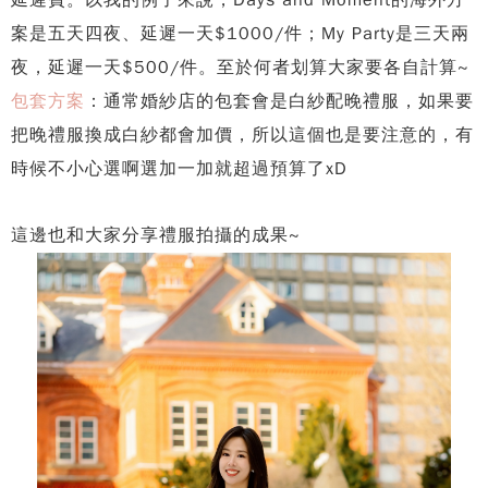
延遲費。以我的例子來說，Days and Moment的海外方
案是五天四夜、延遲一天$1000/件；My Party是三天兩
夜，延遲一天$500/件。至於何者划算大家要各自計算~
包套方案
：通常婚紗店的包套會是白紗配晚禮服，如果要
把晚禮服換成白紗都會加價，所以這個也是要注意的，有
時候不小心選啊選加一加就超過預算了xD
這邊也和大家分享禮服拍攝的成果~