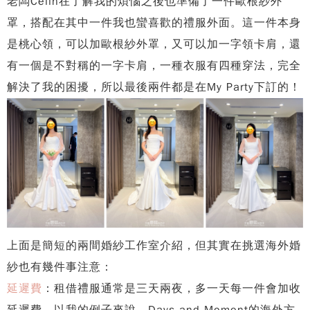
老闆Celin在了解我的煩惱之後也準備了一件歐根紗外
罩，搭配在其中一件我也蠻喜歡的禮服外面。這一件本身
是桃心領，可以加歐根紗外罩，又可以加一字領卡肩，還
有一個是不對稱的一字卡肩，一種衣服有四種穿法，完全
解決了我的困擾，所以最後兩件都是在My Party下訂的！
上面是簡短的兩間婚紗工作室介紹，但其實在挑選海外婚
紗也有幾件事注意：
延遲費
：租借禮服通常是三天兩夜，多一天每一件會加收