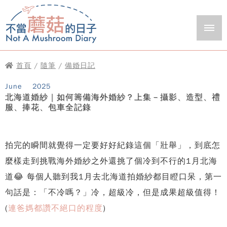
首頁
/
隨筆
/
備婚日記
June
2025
北海道婚紗｜如何籌備海外婚紗？上集－攝影、造型、禮
服、捧花、包車全記錄
拍完的瞬間就覺得一定要好好紀錄這個「壯舉」，到底怎
麼樣走到挑戰海外婚紗之外還挑了個冷到不行的1月北海
道😂 每個人聽到我1月去北海道拍婚紗都目瞪口呆，第一
句話是：「不冷嗎？」冷，超級冷，但是成果超級值得！
(
連爸媽都讚不絕口的程度
)