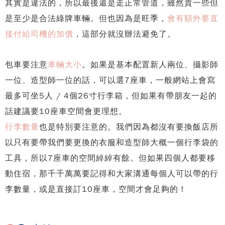
其實是違法的，所以最後還是走正常管道，雖然貴一些但
是至少是合法綠牌車輛。但也因為是旺季，
會有額外要直
接付給司機的加價
，這部分就沒辦法避免了。
包車要注意
車輛大小
。如果是基本配置新人兩位、攝影師
一位、造型師一位的話，可以選7座車，一般網站上會寫
最多可坐5人 / 4個26寸行李箱，但如果有帶朋友一起的
話建議要10座車空間會更理想。
行李數量
也是特別要注意的。我們因為都沒有要換飯店所
以只有要帶我們要更換的衣服和造型師大概一個行李袋的
工具，所以7座車的空間綽綽有餘。但如果四個人都要移
動住宿，那千千萬萬要記得和大家溝通每個人可以帶的行
李數量，或是直接訂10座車，空間才會足夠的！