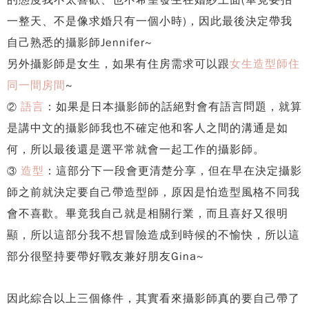
一整天、不是像求婚只有一個小時)，因此最後決定帶我
自己熟悉的攝影師Jennifer~
另外攝影師是女生，如果有住房需求可以跟
女生造型師住
同一間房間
~
語言
：如果是日本攝影師的話絕對會有語言問題，就算
②
是講中文的攝影師我也不確定他和客人之間的溝通是如
何，所以最後還是選平常就會一起工作的攝影師。
造型
：這部分下一段會更清楚分享，但在早在決定攝影
③
師之前就決定要自己帶造型師，原因是怕造型風格不同我
會不喜歡。畢竟我自己就是相關行業，而且喜好又很明
顯，所以這部分我不想冒險造成到時候的不愉快，所以這
部分很堅持要帶好戰友兼好朋友Gina~
因此綜合以上三個條件，其實看來攝影師真的要自己帶了