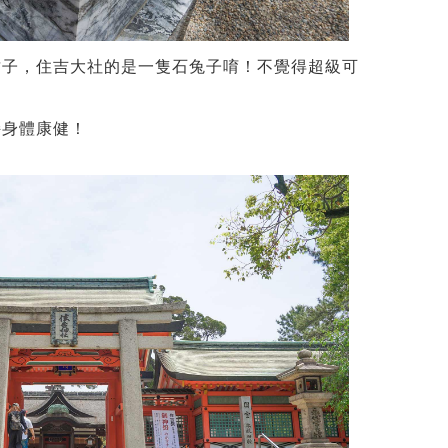
竹子，住吉大社的是一隻石兔子唷！不覺得超級可
持身體康健！