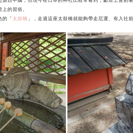
起源自中國，但現今在日本的神社比較常看到，獻燈上會刻
燈上的習俗。
色的「
太鼓橋
」，走過這座太鼓橋就能夠帶走厄運、有入社