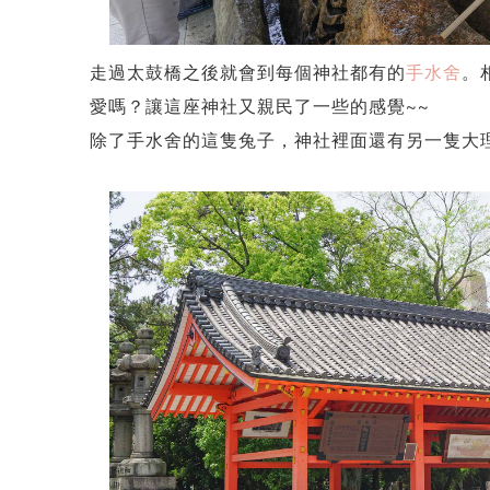
走過太鼓橋之後就會到每個神社都有的
手水舍
。
愛嗎？讓這座神社又親民了一些的感覺~~
除了手水舍的這隻兔子，神社裡面還有另一隻大