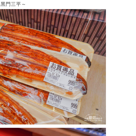
吃黑門三平～