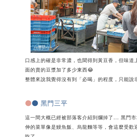
口感上的確是非常濃，也聞得到黃豆香，但味道
面的賣的豆漿加了多少東西😂
整體來說我覺得沒有到「必喝」的程度，只能說
●
● 黑門三平
這一間大概已經被部落客介紹到爛掉了... 黑
伸的菜單像是鰻魚飯、烏龍麵等等，會這麼受歡
吃了。