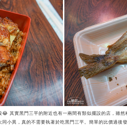
段😂 其實黑門三平的附近也有一兩間有類似擺設的店，雖
大同小異，真的不需要執著於吃黑門三平。簡單的比價過後