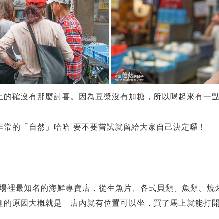
上的確沒有那麼討喜。因為豆漿沒有加糖，所以喝起來有一
非常的「自然」哈哈 要不要嘗試就留給大家自己決定囉！
門市場裡最知名的海鮮專賣店，從生魚片、各式貝類、魚類、
迎的原因大概就是，店內就有位置可以坐，買了馬上就能打