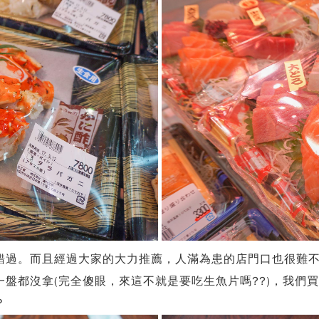
錯過。而且經過大家的大力推薦，人滿為患的店門口也很難
盤都沒拿(完全傻眼，來這不就是要吃生魚片嗎??)，我們
？