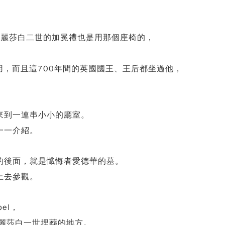
伊麗莎白二世的加冕禮也是用那個座椅的，
用，而且這700年間的英國國王、王后都坐過他，
來到一連串小小的廳室。
一一介紹。
的後面，就是懺悔者愛德華的墓。
上去參觀。
el，
伊麗莎白一世埋葬的地方。