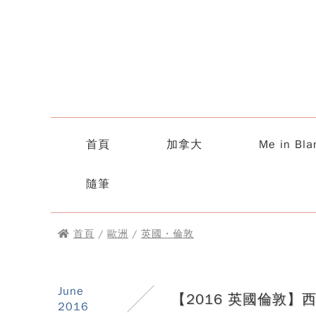
首頁
加拿大
Me in Bla
隨筆
首頁
/
歐洲
/
英國・倫敦
June
【2016 英國倫敦
2016