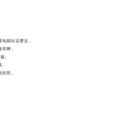
離地鐵站這麼近，
鐘塔啊」
白癡。
場。
他拍照。
，