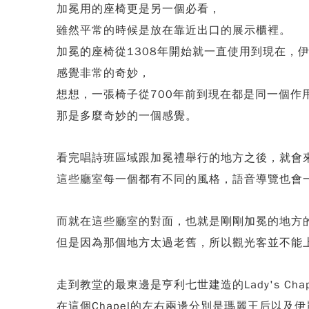
加冕用的座椅更是另一個必看，
雖然平常的時候是放在靠近出口的展示櫃裡。
加冕的座椅從1308年開始就一直使用到現在，
感覺非常的奇妙，
想想，一張椅子從700年前到現在都是同一個作
那是多麼奇妙的一個感覺。
看完唱詩班區域跟加冕禮舉行的地方之後，就會
這些廳室每一個都有不同的風格，語音導覽也會
而就在這些廳室的對面，也就是剛剛加冕的地方
但是因為那個地方太過老舊，所以觀光客並不能
走到教堂的最東邊是亨利七世建造的Lady's Chap
在這個Chapel的左右兩邊分別是瑪麗王后以及