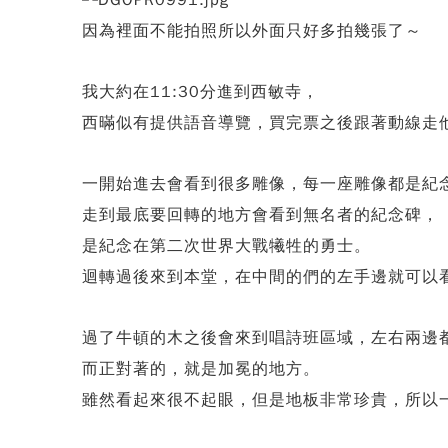
因為裡面不能拍照所以外面只好多拍幾張了～
我大約在11:30分進到西敏寺，
西暪似有提供語音導覽，買完票之後跟著動線走
一開始進去會看到很多雕像，每一座雕像都是紀
走到最底要回轉的地方會看到無名者的紀念碑，
是紀念在第二次世界大戰犧牲的勇士。
迴轉過後來到本堂，在中間的們的左手邊就可以
過了牛頓的木之後會來到唱詩班區域，左右兩邊
而正對著的，就是加冕的地方。
雖然看起來很不起眼，但是地板非常珍貴，所以