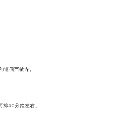
的這個西敏寺。
要排40分鐘左右。