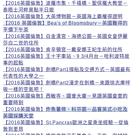
【2016英國倫敦】波羅市集、千禧橋、聖保羅大教堂－
泰晤士河畔景點半日遊
【2016英國倫敦】大英博物館－英國海上霸權得證明
【
2016
英國倫敦
】
Bea's of Bloomsbury
－英國難得的
平價下午茶
【2016英國倫敦】白金漢宮、海德公園－英國女皇伊麗
莎白二世的住所
【2016英國倫敦】肯辛頓宮－戴安娜王妃生前的住所
【2016英國倫敦】王十字車站、9 3/4月台－哈利波特故
事的起點
【2016英國倫敦】劍橋Part1撐船及交通方式－英國最有
代表性的大學之一
【2016英國倫敦】劍橋Part2漫步在劍橋－來跟徐志摩呼
吸一樣的空氣吧！
【2016英國倫敦】
西敏寺
、
國會大廈－見證英國皇室的
重要時刻
【2016英國倫敦】
炸魚薯條
、
科芬園－品嘗英式小吃及
英國採購天堂
【2016英國倫敦
】
St.Pancras歐洲之星乘坐經驗－從倫
敦到里昂