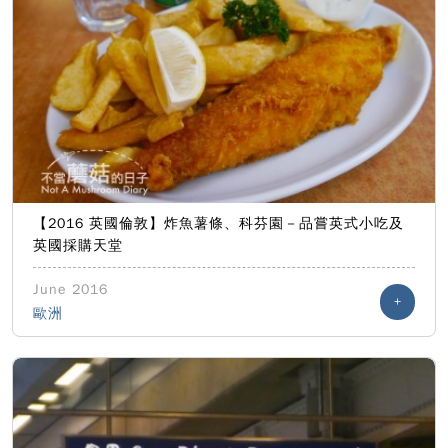
【2016 英國倫敦】炸魚薯條、科芬園－品嘗英式小吃及
英國採購天堂
June 2016
+
歐洲