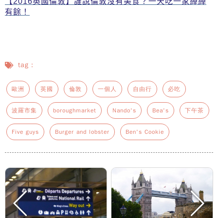
【2016英國倫敦】誰說倫敦沒有美食？一天吃一家綽綽
有餘！
tag：
歐洲
英國
倫敦
一個人
自由行
必吃
波羅市集
boroughmarket
Nando's
Bea's
下午茶
Five guys
Burger and lobster
Ben's Cookie