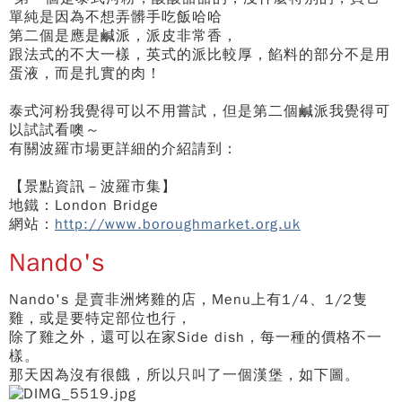
單純是因為不想弄髒手吃飯哈哈
第二個是應是鹹派，派皮非常香，
跟法式的不大一樣，英式的派比較厚，餡料的部分不是用
蛋液，而是扎實的肉！
泰式河粉我覺得可以不用嘗試，但是第二個鹹派我覺得可
以試試看噢～
有關波羅市場更詳細的介紹請到：
【景點資訊－波羅市集】
地鐵：London Bridge
網站：
http://www.boroughmarket.org.uk
Nando's
Nando's 是賣非洲烤雞的店，Menu上有1/4、1/2隻
雞，或是要特定部位也行，
除了雞之外，還可以在家Side dish，每一種的價格不一
樣。
那天因為沒有很餓，所以只叫了一個漢堡，如下圖。