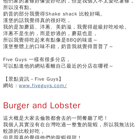
他們家的薯條好像蠻好吃的，但是我個人不太愛吃薯條，
所以沒有點。
奶昔的部分我覺得Shake shack 比較好喝。
漢堡的話我覺得真的很好吃，
我的是加蘑菇、洋蔥、美奶滋，我覺得超級好吃哈哈。
洋蔥不是生的，而是炒過的，蘑菇也是，
所以我覺得吃起來有點像是BBQ的味道～
漢堡整體上的口味不錯，奶昔我就覺得普普了～
Five Guys 一樣有很多分店，
可以點進他的網站看離自己最近的分店在哪裡～
【景點資訊－Five Guys】
網站：
www.fiveguys.com/
Burger and Lobster
這大概是大家去倫敦都會去的一間餐廳了吧！
我個人其實沒有在台灣吃過一整隻的龍蝦，所以我無法比
較誰的比較好吃，
但是我真的覺得他們的龍蝦很甜！