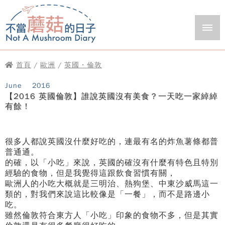
首頁
/
歐洲
/
英國・倫敦
June
2016
【2016 英國倫敦】誰說英國沒有美食？一天吃一家綽綽
有餘！
很多人都說英國沒什麼好吃的，連最有名的炸魚薯條都普
普通通。
的確，以「小吃」來說，英國的確沒有什麼有特色且特別
經驗的食物，但是我覺得這跟飲食習慣有關，
歐洲人的小吃大概就是三明治、熱狗堡、中東沙威馬這一
類的，對我們來說這比較像是「一餐」，而不是路邊小
吃。
雖然倫敦符合東方人「小吃」印象的食物不多，但是其實