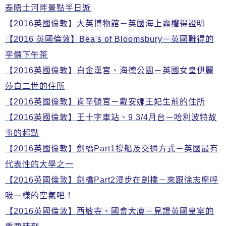
泰晤士河畔景點半日遊
【2016英國倫敦】大英博物館－英國海上霸權得證明
【
2016
英國倫敦
】
Bea's of Bloomsbury
－英國難得的
平價下午茶
【2016英國倫敦】白金漢宮、海德公園－英國女皇伊麗
莎白二世的住所
【2016英國倫敦】肯辛頓宮－戴安娜王妃生前的住所
【2016英國倫敦】王十字車站、9 3/4月台－哈利波特故
事的起點
【2016英國倫敦】劍橋Part1撐船及交通方式－英國最有
代表性的大學之一
【2016英國倫敦】劍橋Part2漫步在劍橋－來跟徐志摩呼
吸一樣的空氣吧！
【2016英國倫敦】
西敏寺
、
國會大廈－見證英國皇室的