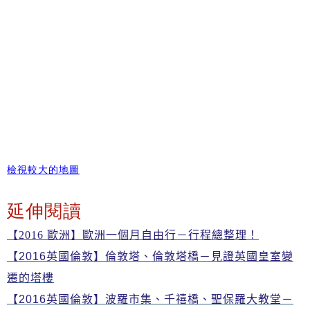
檢視較大的地圖
延伸閱讀
【2016 歐洲】歐洲一個月自由行－行程總整理！
【2016英國倫敦】倫敦塔、倫敦塔橋－見證英國皇室變
遷的塔樓
【2016英國倫敦】波羅市集、千禧橋、聖保羅大教堂－