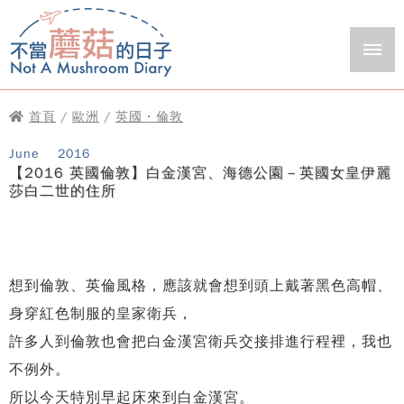
首頁
/
歐洲
/
英國・倫敦
June
2016
【2016 英國倫敦】白金漢宮、海德公園－英國女皇伊麗
莎白二世的住所
想到倫敦、英倫風格，應該就會想到頭上戴著黑色高帽、
身穿紅色制服的皇家衛兵，
許多人到倫敦也會把白金漢宮衛兵交接排進行程裡，我也
不例外。
所以今天特別早起床來到白金漢宮。