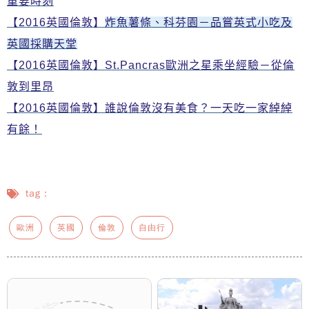
重要時刻
【2016英國倫敦】
炸魚薯條
、
科芬園－品嘗英式小吃及
英國採購天堂
【2016英國倫敦
】
St.Pancras歐洲之星乘坐經驗－從倫
敦到里昂
【2016英國倫敦】誰說倫敦沒有美食？一天吃一家綽綽
有餘！
tag：
歐洲
英國
倫敦
自由行