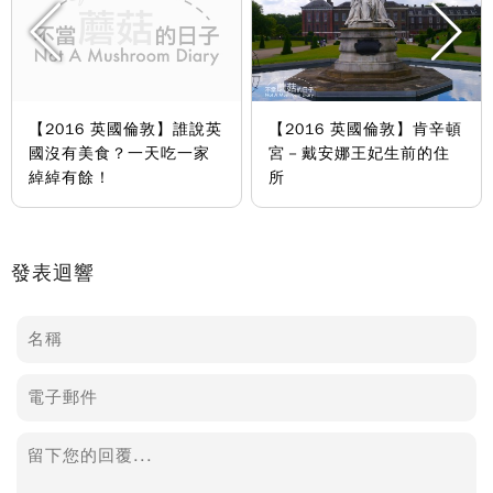
【2016 英國倫敦】誰說英
【2016 英國倫敦】肯辛頓
國沒有美食？一天吃一家
宮－戴安娜王妃生前的住
綽綽有餘！
所
發表迴響