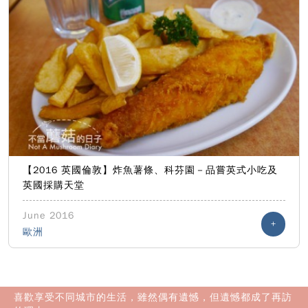
【2016 英國倫敦】炸魚薯條、科芬園－品嘗英式小吃及
英國採購天堂
June 2016
+
歐洲
喜歡享受不同城市的生活，雖然偶有遺憾，但遺憾都成了再訪