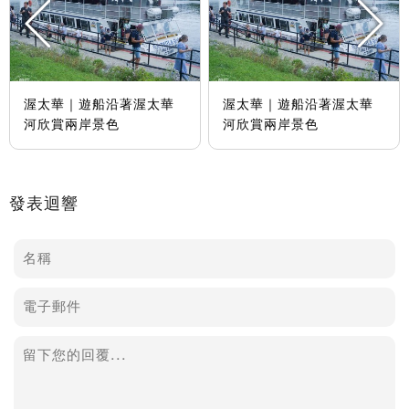
渥太華｜遊船沿著渥太華
渥太華｜遊船沿著渥太華
河欣賞兩岸景色
河欣賞兩岸景色
發表迴響