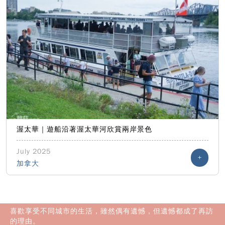
渥太華｜遊船沿著渥太華河欣賞兩岸景色
July 2025
+
加拿大
喜歡享受不同城市的生活，雖然偶有遺憾，但遺憾都成了再訪
的理由。