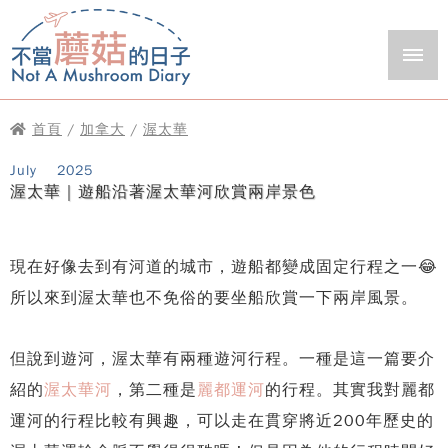
首頁
/
加拿大
/
渥太華
July
2025
渥太華｜遊船沿著渥太華河欣賞兩岸景色
現在好像去到有河道的城市，遊船都變成固定行程之一😂
所以來到渥太華也不免俗的要坐船欣賞一下兩岸風景。
但說到遊河，渥太華有兩種遊河行程。一種是這一篇要介
紹的
渥太華河
，第二種是
麗都運河
的行程。其實我對麗都
運河的行程比較有興趣，可以走在貫穿將近200年歷史的