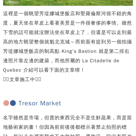
這裡是一個眺望芳堤娜城堡飯店和聖羅倫斯河很不錯的角
度，夏天坐在草皮上看著美景是一件很奢侈的事情。雖然
下雪的話可能就沒辦法坐在草皮上了，但還是可以走到最
高的地方眺望整個就魁北克城～而前面有提到另一個拍攝
芳堤娜城堡飯店的制高點
King
’s Bastion
就是第二排右
邊照片靠左邊的建築，而他所屬的
La Citadelle de
Quebec 介紹可以看下面的文章唷！
👷‍♀️文章施工中
👷‍♀️
●
● Tresor Market
名字雖然是市場，但賣的東西完全不是生鮮蔬果，而是當
地藝術家的畫！但因為前前後後都標示著禁止拍照的標