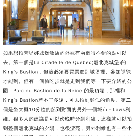
如果想拍芳堤娜城堡飯店的外觀有兩個很不錯的點可以
去。第一個是La Citadelle de Quebec(魁北克城堡)的
King’s Bastion，但這必須要買票進到城堡裡、參加導覽
才能到。但有一個偷吃步就是走到我們等一下要介紹的公
園－Parc du Bastion-de-la-Reine 的最頂端，那裡和
King’s Bastion差不了多遠，可以拍到類似的角度。第二
個是坐大概10分鐘的船到對面的另外一個城市－Levis利
維。很多人的建議是可以傍晚時分到利維，這樣就可以拍
到整個魁北克城的夕陽，也很漂亮，另外利維也有一些小