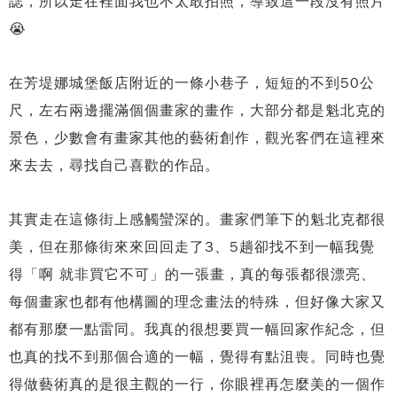
誌，所以走在裡面我也不太敢拍照，導致這一段沒有照片
😭
在芳堤娜城堡飯店附近的一條小巷子，短短的不到50公
尺，左右兩邊擺滿個個畫家的畫作，大部分都是魁北克的
景色，少數會有畫家其他的藝術創作，觀光客們在這裡來
來去去，尋找自己喜歡的作品。
其實走在這條街上感觸蠻深的。畫家們筆下的魁北克都很
美，但在那條街來來回回走了3、5趟卻找不到一幅我覺
得「啊 就非買它不可」的一張畫，真的每張都很漂亮、
每個畫家也都有他構圖的理念畫法的特殊，但好像大家又
都有那麼一點雷同。我真的很想要買一幅回家作紀念，但
也真的找不到那個合適的一幅，覺得有點沮喪。同時也覺
得做藝術真的是很主觀的一行，你眼裡再怎麼美的一個作