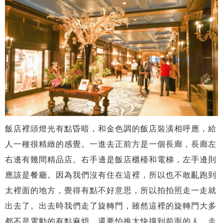
飯店裡頭燈光有點昏暗，和金色調的飯店裝潢相呼應，給
人一種很精緻的感覺。一進去正前方是一個長廊，長廊左
右邊有幾間精品店。右手邊是飯店櫃檯和電梯，左手邊則
應該是餐廳。因為我們沒有住在這裡，所以也不敢亂跑到
太裡面的地方，覺得有點不好意思，所以拍拍照走一走就
出去了。出去時我們走了旋轉門，雖然這裡的旋轉門大多
都不是電動的有點麻煩，還要怕推太快撞到前面的人、走