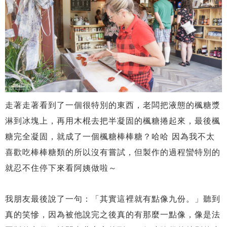
走著走著看到了一個很特別的東西，老闆把液態的楓糖漿
淋到冰塊上，再用木棍去把半凝固的楓糖捲起來，最後楓
糖完全凝固，就成了一個楓糖棒棒糖？哈哈 因為我不太
喜歡吃棒棒糖類的所以沒有嘗試，但製作的過程蠻特別的
就忍不住停下來看阿姨做啦～
我朋友最後說了一句：「其實這裡就有點像九份。」聽到
真的笑慘，因為被他說完之後真的有那麼一點像，像是法