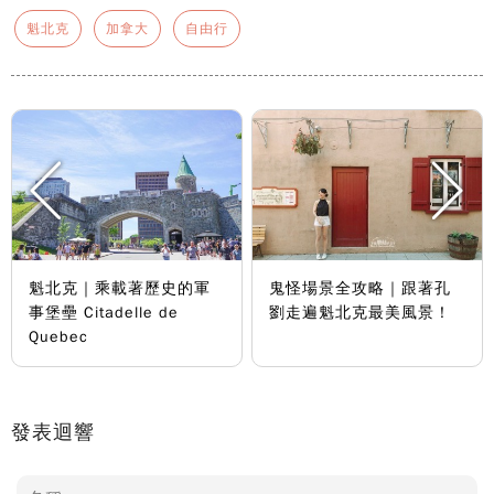
魁北克
加拿大
自由行
魁北克｜乘載著歷史的軍
鬼怪場景全攻略｜跟著孔
事堡壘 Citadelle de
劉走遍魁北克最美風景！
Quebec
發表迴響