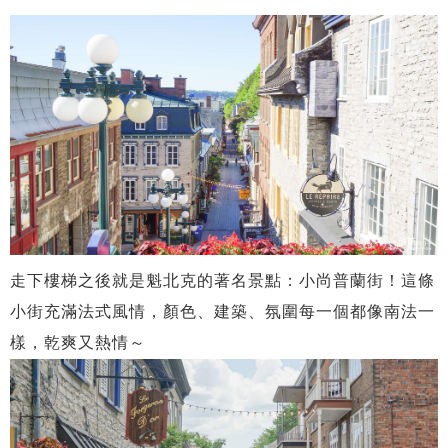
走下樓梯之後就是魁北克的著名景點：小尚普蘭街！這條
小街充滿法式風情，顏色、建築、氛圍每一個都像南法一
樣，乾爽又熱情～