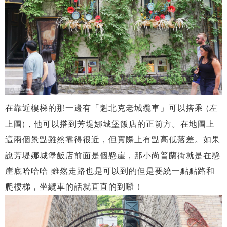
在靠近樓梯的那一邊有「魁北克老城纜車」可以搭乘 (左
上圖)，他可以搭到芳堤娜城堡飯店的正前方。在地圖上
這兩個景點雖然靠得很近，但實際上有點高低落差。如果
說芳堤娜城堡飯店前面是個懸崖，那小尚普蘭街就是在懸
崖底哈哈哈 雖然走路也是可以到的但是要繞一點點路和
爬樓梯，坐纜車的話就直直的到囉！