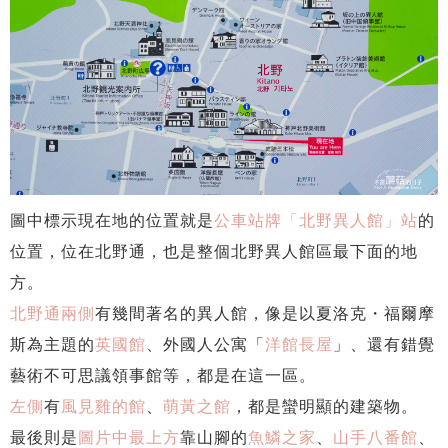
圖中標示現在地的位置就是
公車站牌「北野異人館」站
的
位置，位在北野通，也是整個北野異人館區最下面的地
方。
北野通兩側
有幾間著名的異人館，像是以夏洛克・福爾摩
斯為主題的
英國館
、外國人公寓「
洋館長屋
」、還有錯覺
藝術不可思議領事館等，都是在這一區。
左側
有
風見雞的館
、
萌黃之館
，都是蠻明顯的建築物。
最後則是
圖片中最上方
靠山腳的
魚鱗之家
、
山手八番館
、