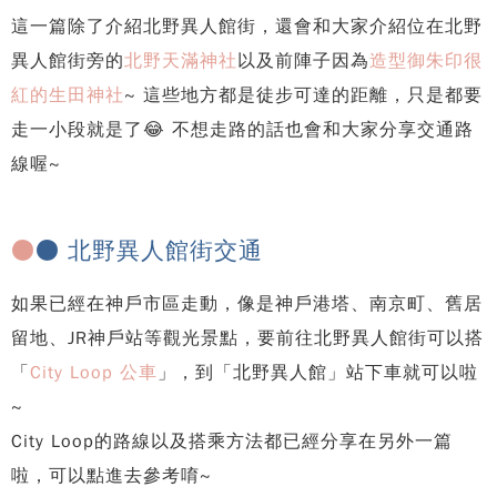
這一篇除了介紹北野異人館街，還會和大家介紹位在北野
異人館街旁的
北野天滿神社
以及前陣子因為
造型御朱印很
紅的生田神社
~ 這些地方都是徒步可達的距離，只是都要
走一小段就是了😂 不想走路的話也會和大家分享交通路
線喔~
●
● 北野異人館街交通
如果已經在神戶市區走動，像是神戶港塔、南京町、舊居
留地、JR神戶站等觀光景點，要前往北野異人館街可以搭
「
City Loop 公車
」，到「北野異人館」站下車就可以啦
~
City Loop的路線以及搭乘方法都已經分享在另外一篇
啦，可以點進去參考唷~