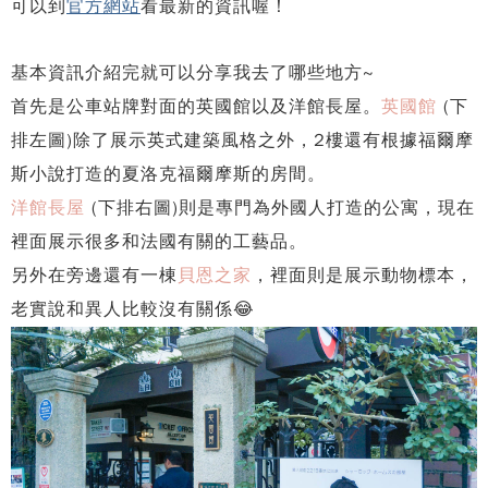
可以到
官方網站
看最新的資訊喔！
基本資訊介紹完就可以分享我去了哪些地方~
首先是公車站牌對面的英國館以及洋館長屋。
英國館
(下
排左圖)除了展示英式建築風格之外，2樓還有根據福爾摩
斯小說打造的夏洛克福爾摩斯的房間。
洋館長屋
(下排右圖)則是專門為外國人打造的公寓，現在
裡面展示很多和法國有關的工藝品。
另外在旁邊還有一棟
貝恩之家
，裡面則是展示動物標本，
老實說和異人比較沒有關係😂