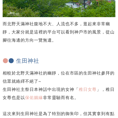
而北野天滿神社腹地不大、人流也不多，逛起來非常幽
靜，大家分就是這裡的平台可以看到神戶市的風景，從山
腳往海邊的方向一覽無遺。
●
● 生田神社
相較於北野天滿神社的幽靜，位在市區的生田神社參拜的
信眾就絡繹不絕了~
生田神社主祭日本神話中出現的女神「
稚日女尊
」，稚日
女尊也是以
保佑姻緣
非常靈驗而有名。
這次來到生田神社是為了特別的御朱印，但其實拿到有點