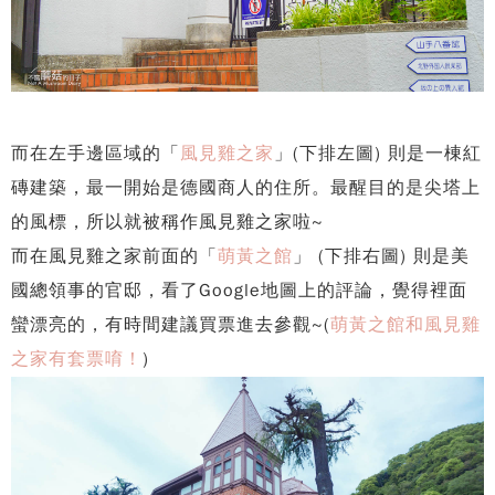
而在左手邊區域的「
風見雞之家
」(下排左圖) 則是一棟紅
磚建築，最一開始是德國商人的住所。最醒目的是尖塔上
的風標，所以就被稱作風見雞之家啦~
而在風見雞之家前面的「
萌黃之館
」 (下排右圖) 則是美
國總領事的官邸，看了Google地圖上的評論，覺得裡面
蠻漂亮的，有時間建議買票進去參觀~(
萌黃之館和風見雞
之家有套票唷！
)