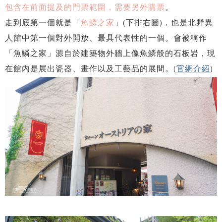
包含在前面提及的門票範圍，需要另外購票
。
走到底第一個就是「
魚鱗之家
」(下排右圖)，也是北野異
人館中第一個對外開放、最具代表性的一個。會被稱作
「魚鱗之家」源自於建築物外牆上像魚鱗般的石板岩，現
在館內是展出瓷器、畫作以及工藝品的展間。(
官網介紹
)