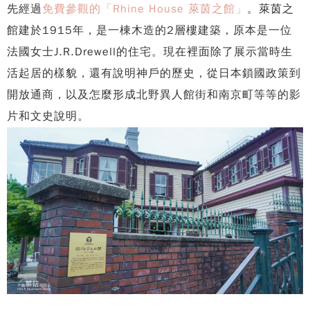
先經過
免費參觀的「Rhine House 萊茵之館」
。萊茵之
館建於1915年，是一棟木造的2層樓建築，原本是一位
法國女士J.R.Drewell的住宅。現在裡面除了展示當時生
活起居的樣貌，還有說明神戶的歷史，從日本鎖國政策到
開放通商，以及怎麼形成北野異人館街和南京町等等的影
片和文史說明。