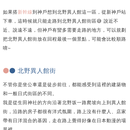
如果搭
新幹線
到神戶想到北野異人館這一區，從新神戶站
下車，這時候就只能走路到北野異人館街區😅 說近不
近、說遠不遠，但神戶有蠻多需要走路的地方，可以規劃
把北野異人館街放在回程最後一個景點，可能會比較順路
唷~
●
● 北野異人館街
不管你是坐公車還是徒步前往，都能感受到這裡的建築物
和一般日式街區的不同。
我是從生田神社的方向沿著北野坂一路爬坡向上到異人館
街，沿路的房子都很有洋式氛圍，路上沒有什麼人、店家
帶有日洋混合的基因，走在路上覺得好像在日本動漫的場
景裡。