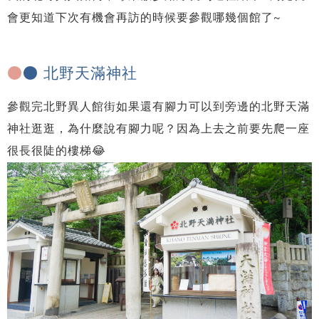
會更知道下次有機會再訪的時候要參觀哪幾個館了~
●
● 北野天滿神社
參觀完北野異人館街如果還有腳力可以到旁邊的北野天滿
神社逛逛，為什麼說有腳力呢？因為上去之前要先爬一座
很長很陡的樓梯😂