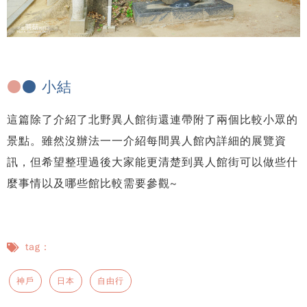
●
● 小結
這篇除了介紹了北野異人館街還連帶附了兩個比較小眾的
景點。雖然沒辦法一一介紹每間異人館內詳細的展覽資
訊，但希望整理過後大家能更清楚到異人館街可以做些什
麼事情以及哪些館比較需要參觀~
tag：
神戶
日本
自由行