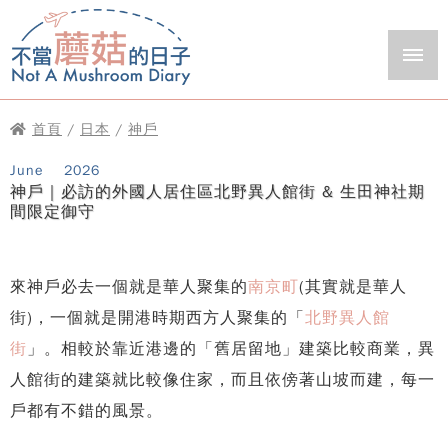
首頁
/
日本
/
神戶
June
2026
神戶｜必訪的外國人居住區北野異人館街 & 生田神社期
間限定御守
來神戶必去一個就是華人聚集的
南京町
(其實就是華人
街)，一個就是開港時期西方人聚集的「
北野異人館
街
」。相較於靠近港邊的「舊居留地」建築比較商業，異
人館街的建築就比較像住家，而且依傍著山坡而建，每一
戶都有不錯的風景。