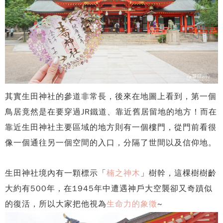
其實生田神社的參道非常長，後來在地圖上看到，第一個
鳥居竟然是在要穿過JR鐵道、靠近舊居留地的地方！而在
靠近生田神社主要區域的地方則有一個樓門，從門前看很
像一個通往另一個空間的入口，分隔了世間以及信仰地。
生田神社境內有一顆標示「
楠之神木
」樹幹，這棵樹樹齡
大約有500年，在1945年中遭遇神戶大空襲卻又奇蹟似
的復活，所以大家把他視為
生命力的象徵
~