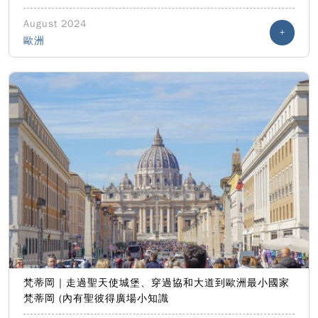
August 2024
+
歐洲
梵蒂岡｜走過聖天使城堡、穿過協和大道到歐洲最小國家
梵蒂岡 (內有聖彼得廣場小知識