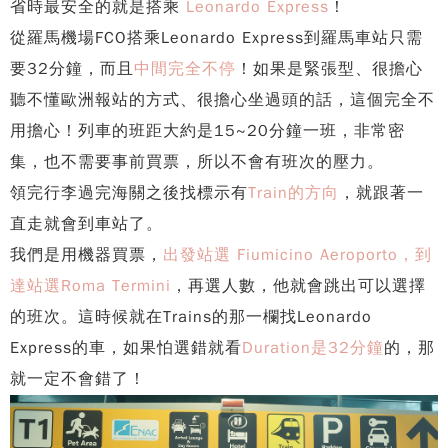
省時最安全的就是搭乘
Leonardo Express
！
從羅馬機場FCO搭乘Leonardo Express到羅馬車站只需
要32分鐘，而且
中間完全不停
！如果是緊張型、很擔心
聽不懂歐洲報站的方式、很擔心坐過頭的話，這個完全不
用擔心！列車的班距大約是15~20分鐘一班，非常密
集，也不需要事前買票，所以不會有班次的壓力。
領完行李過完海關之後找標示有
Train的方向
，就跟著一
直走就會到車站了。
我們是用機器買票，
出發站選 Fiumicino Aeroporto，到
達站選Roma Termini
，再選人數，他就會跳出可以選擇
的班次。這時候就在Trains的那一欄找Leonardo
Express的車，如果怕選錯就看
Duration是32分鐘
的，那
就一定不會錯了！