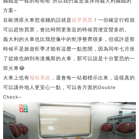
國鐵是一樣的哈哈哈 所以我們還是選擇用義大利國鐵的
方案~
在歐洲搭火車想省錢的話就是
提早買票
！一但確定行程就
可以趕快買票，會比時間更靠近的時候買便宜蠻多的。
義大利的火車也比我想像中的乾淨整齊很多，但或許是那
時候不是旅遊旺季才能有這麼一點悠閒，因為同年七月坐
了從維也納到布達佩斯的火車，那可以說是十分驚恐的一
班火車😂
火車上也有
報站系統
，還會每一站都標示出來，這樣真的
可以讓外地人更安心一點，可以各方面的Double
Check~