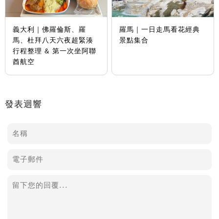
義大利｜佛羅倫斯、羅
羅馬｜一日走馬看花經典
馬、杜拜八天六夜超緊湊
景點集合
行程整理 & 第一次坐阿聯
酋航空
發表迴響