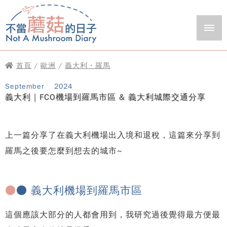
首頁
/
歐洲
/
義大利・羅馬
September
2024
義大利｜FCO機場到羅馬市區 & 義大利城際交通分享
上一篇分享了在義大利機場出入境和退稅，這篇來分享到
羅馬之後要怎麼到想去的城市~
●
● 義大利機場到羅馬市區
這個應該大部分的人都會用到，我研究過後覺得最方便最