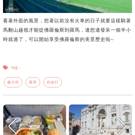
看著外面的風景，想著以前沒有火車的日子就要這樣騎著
馬翻山越嶺才能從佛羅倫斯到羅馬，邊想邊發呆一個半小
時就過了，可以開始享受佛羅倫斯的美景歷史啦~
tag：
義大利
羅馬
自由行