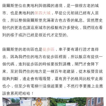
薩爾斯堡位在奧地利與德國的邊境，是一個很古老的城
市、也是奧地利的
第四大城
，早從公元初就已經有人居
住，所以整個薩爾斯堡充滿著古色古香的氣息。當然歷史
朝代的更迭也讓這座城市的樣貌有許多變化，我們現在看
到的樣子或許已經是很近代才定型的。
薩爾斯堡的老街區也是
徒步區
，車子要有通行證才進得
去。因為我們住的地方在徒步區裡面，所以飯店有提供一
個代碼，進到徒步區的時候要按對講機，閘門才會降下
來。至於我們住的地方是一棟百年老建築，從木板聲音就
能夠判斷，邊走會有嘎嘎聲，還有房子的格局比較窄走廊
也小，但至少有電梯!!!這個超重要，不然行李要搬上去應
該會累死吧哈哈！