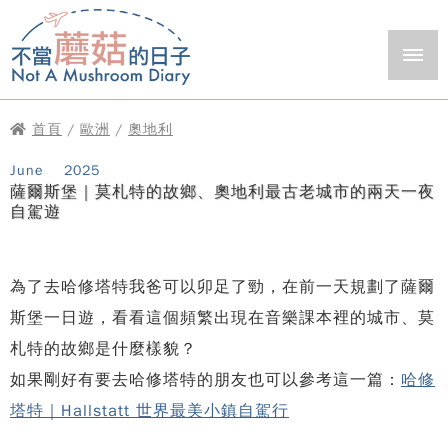
首頁
/
歐洲
/
奧地利
June
2025
薩爾斯堡｜莫札特的故鄉、奧地利最古老城市的兩天一夜
自駕遊
為了去哈修塔特我爸可以卯足了勁，在前一天規劃了薩爾
斯堡一日遊，看看這個頻繁出現在音樂課本裡的城市、莫
札特的故鄉是什麼樣貌？
如果剛好有要去哈修塔特的朋友也可以參考這一篇：
哈修
塔特｜Hallstatt 世界最美小鎮自駕行