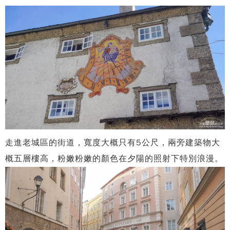
走進老城區的街道，寬度大概只有5公尺，兩旁建築物大
概五層樓高，粉嫩粉嫩的顏色在夕陽的照射下特別浪漫。