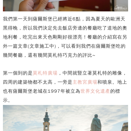
我們第一天到薩爾斯堡已經將近6點，因為夏天的歐洲天
黑得晚，所以我們決定先去飯店旁邊的餐廳吃了道地的奧
地利餐，吃完出來天色剛剛好很漂亮！餐廳的介紹寫在另
外一篇文章(文章施工中)，可以看到我們在薩爾斯堡吃的
幾間餐廳，還有幾間莫札特巧克力的評比~
第一個到的是
莫札特廣場
，中間就豎立著莫札特的雕像，
四周的建築物都不太高，一旁是
主教宮廣場
和噴泉。地上
也有薩爾斯堡老城在1997年被立為
世界文化遺產
的標
示。