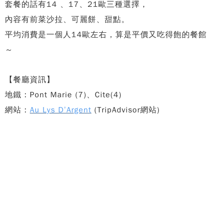
套餐的話有14 、17、21歐三種選擇，
內容有前菜沙拉、可麗餅、甜點。
平均消費是一個人14歐左右，算是平價又吃得飽的餐館
～
【餐廳資訊】
地鐵：Pont Marie (7)、Cite(4)
網站：
Au Lys D’Argent
(TripAdvisor網站)