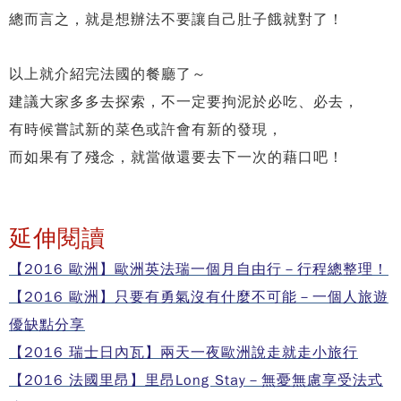
總而言之，就是想辦法不要讓自己肚子餓就對了！
以上就介紹完法國的餐廳了～
建議大家多多去探索，不一定要拘泥於必吃、必去，
有時候嘗試新的菜色或許會有新的發現，
而如果有了殘念，就當做還要去下一次的藉口吧！
延伸閱讀
【2016 歐洲】歐洲英法瑞一個月自由行－行程總整理！
【2016 歐洲】只要有勇氣沒有什麼不可能－一個人旅遊
優缺點分享
【2016 瑞士日內瓦】兩天一夜歐洲說走就走小旅行
【2016 法國里昂】里昂Long Stay－無憂無慮享受法式