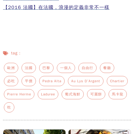
【2016 法國】在法國，浪漫的定義非常不一樣
tag：
歐洲
法國
巴黎
一個人
自由行
餐廳
必吃
平價
Pedra Alta
Au Lys D’Argent
Chartier
Pierre Herme
Laduree
葡式海鮮
可麗餅
馬卡龍
吃