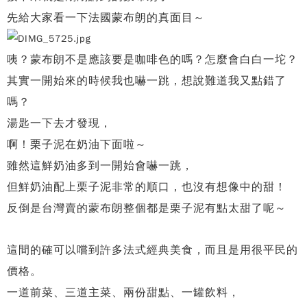
先給大家看一下法國蒙布朗的真面目～
咦？蒙布朗不是應該要是咖啡色的嗎？怎麼會白白一坨？
其實一開始來的時候我也嚇一跳，想說難道我又點錯了
嗎？
湯匙一下去才發現，
啊！栗子泥在奶油下面啦～
雖然這鮮奶油多到一開始會嚇一跳，
但鮮奶油配上栗子泥非常的順口，也沒有想像中的甜！
反倒是台灣賣的蒙布朗整個都是栗子泥有點太甜了呢～
這間的確可以嚐到許多法式經典美食，
而且是用很平民的
價格。
一道前菜、三道主菜、兩份甜點、一罐飲料，