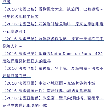
浪漫
【2016 法國巴黎】香榭麗舍大道、凱旋門、巴黎鐵塔－
巴黎知名地標半日遊
【2016 法國巴黎】花神咖啡雙叟咖啡－原來左岸咖啡看
不到塞納河！
【2016 法國巴黎】羅浮宮參觀攻略－原來一天逛不完不
是騙人的～
【2016 法國巴黎】聖母院Notre Dame de Paris－422
層階梯看見鐘樓怪人的世界
【2016 法國巴黎】萬神殿、笛卡兒、及海明威－法國不
只是浪漫而已～
【2016 法國亞爾】南法小城亞爾－充滿梵谷的小城
【2016 法國普羅旺斯】南法經典小城遇見薰衣草
【2016 法國亞維儂】教皇宮、聖貝內澤斷橋、藝術季－
充滿中古世紀風味的小城