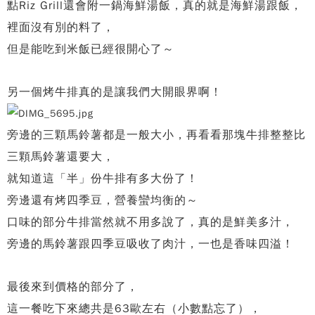
點Riz Grill還會附一鍋海鮮湯飯，
真的就是海鮮湯跟飯，
裡面沒有別的料了，
但是能吃到米飯已經很開心了～
另一個烤牛排真的是讓我們大開眼界啊！
旁邊的三顆馬鈴薯都是一般大小，
再看看那塊牛排整整比
三顆馬鈴薯還要大，
就知道這「半」份牛排有多大份了！
旁邊還有烤四季豆，營養蠻均衡的～
口味的部分牛排當然就不用多說了，真的是鮮美多汁，
旁邊的馬鈴薯跟四季豆吸收了肉汁，
一也是香味四溢！
最後來到價格的部分了，
這一餐吃下來總共是63歐左右（小數點忘了），