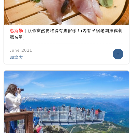
惠斯勒
｜渡假當然要吃得有渡假樣！(內有民宿老闆推薦餐
廳名單)
June 2021
+
加拿大