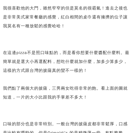
我很喜歡他的大門，雖然窄窄的但是莫名的很霸氣！進去之後也
是非常美式家常餐廳的感覺，紅白相間的桌巾還有擁擠的位子讓
我莫名有一種放鬆的感覺哈哈！
在這邊pizza不是照口味點的，而是看你想要什麼醬配什麼料。最
簡單就是選大小再選配料，想吃什麼就加什麼，加多少算多少，
這樣的方式跟台灣的披薩真的蠻不一樣的！
我們點了兩個大的披薩，三男兩女吃得非常的飽。看上面的圖就
知道，一片的大小比跟我的手掌差不多大！
口味的部分也是非常特別。一般台灣的披薩皮都非常鬆厚，口感
是比較有嚼勁的，但是Grimaldi’s 的是稍微薄一些，有點脆脆