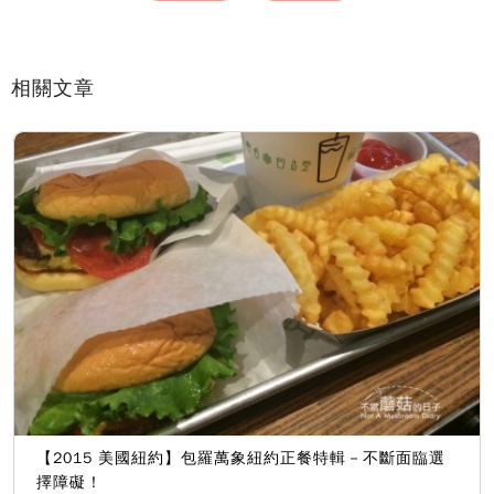
相關文章
【2015 美國紐約】包羅萬象紐約正餐特輯－不斷面臨選
擇障礙！