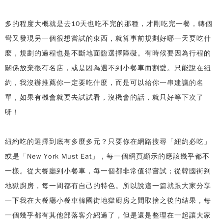
多的程度大概就是去10天也吃不完的那種，才剛吃完一餐，轉個
彎又發現另一個很想嘗試的東西，就算事前規劃好哪一天要吃什
麼，規劃的過程也是不斷地面臨選擇障礙。有時候要因為行程的
關係放棄很有名店，或是因為遇不到小餐車而割愛。只能說在紐
約，我沒辦推薦你一定要吃什麼，而是可以給你一串建議的名
單，如果有機會就要去試試看，沒機會的話，就只好等下次了
呀！
紐約吃的選擇到底有多麼多元？只要你在網路搜尋「紐約必吃」
或是「New York Must Eat」，每一個網頁顯示的應該幾乎都不
一樣。從大餐廳到小餐車，每一個都非常值得嘗試；從韓國街到
地獄廚房，每一間都有自己的特色。所以說這一篇就跟大家分享
一下我在大餐廳小餐車韓國街地獄廚房之間取捨之後的結果，每
一個幾乎都有其他部落客介紹過了，但是還是整理在一起讓大家