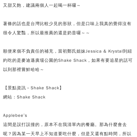
又甜又飽，建議兩個人一起喝一杯囉～
薯條的話也是台灣比較少見的形狀，但是口味上我真的覺得沒有
很令人驚豔，所以最推薦的還是奶昔囉～～
順便來個不負責任的補充，當初鄭氏姐妹Jessica & Krystal到紐
約吃的是麥迪遜廣場公園的Shake Shack，如果有要追星的話可
以到那裡嘗鮮哈哈～
【景點資訊－Shake Shack】
網站：Shake Shack
Applebee’s
這間是誤打誤撞的，原本不在我清單內的餐廳。那為什麼會去
呢？因為某一天早上不知道要吃什麼，但是又還有點時間，所以