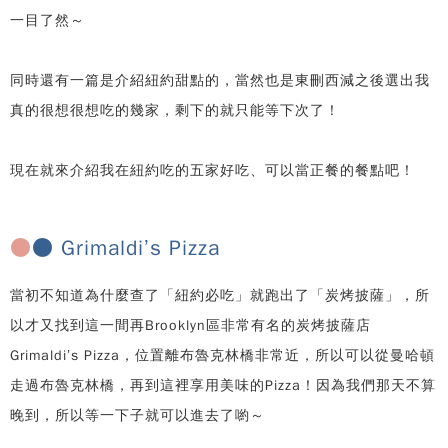
一目了然～
同時還有一篇是介紹紐約甜點的，當然也是東刪西減之後選出我
真的很想很想吃的幾家，剩下的就只能等下次了！
現在就來介紹我在紐約吃的五家好吃、可以當正餐的餐點吧！
●
●
Grimaldi’s Pizza
當初不知道為什麼查了「紐約必吃」就跑出了「炭烤披薩」，所
以才又找到這一間再Brooklyn區非常有名的炭烤披薩店
Grimaldi’s Pizza，位置離布魯克林橋非常近，所以可以從曼哈頓
走過布魯克林橋，再到這裡享用美味的Pizza！因為我們那天不算
晚到，所以等一下子就可以進去了喲～