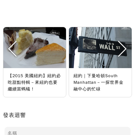
【2015 美國紐約】紐約必
紐約｜下曼哈頓South
吃甜點特輯－來紐約也要
Manhattan－一探世界金
繼續當螞蟻！
融中心的忙碌
發表迴響