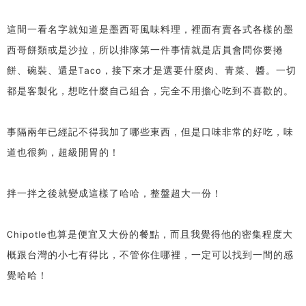
這間一看名字就知道是墨西哥風味料理，裡面有賣各式各樣的墨
西哥餅類或是沙拉，所以排隊第一件事情就是店員會問你要捲
餅、碗裝、還是Taco，接下來才是選要什麼肉、青菜、醬。一切
都是客製化，想吃什麼自己組合，完全不用擔心吃到不喜歡的。
事隔兩年已經記不得我加了哪些東西，但是口味非常的好吃，味
道也很夠，超級開胃的！
拌一拌之後就變成這樣了哈哈，整盤超大一份！
Chipotle也算是便宜又大份的餐點，而且我覺得他的密集程度大
概跟台灣的小七有得比，不管你住哪裡，一定可以找到一間的感
覺哈哈！